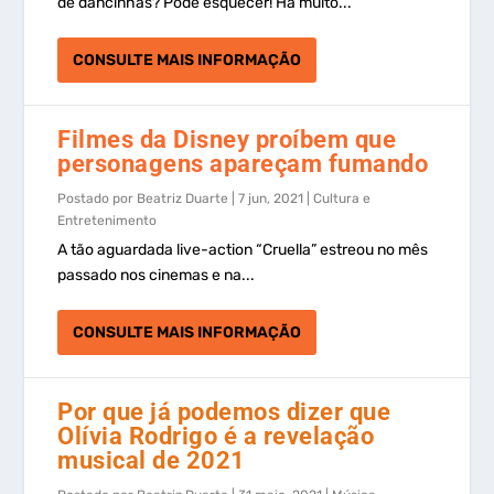
de dancinhas? Pode esquecer! Há muito...
CONSULTE MAIS INFORMAÇÃO
Filmes da Disney proíbem que
personagens apareçam fumando
Postado por
Beatriz Duarte
|
7 jun, 2021
|
Cultura e
Entretenimento
A tão aguardada live-action “Cruella” estreou no mês
passado nos cinemas e na...
CONSULTE MAIS INFORMAÇÃO
Por que já podemos dizer que
Olívia Rodrigo é a revelação
musical de 2021