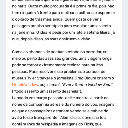
no nariz. Outra muito procurada é a primeira fila, pois não
tem ninguém à frente para reclinar a poltrona e espremer
o coitado de trás mais ainda. Quem gosta de ver a
paisagem precisa ser rápido para escolher um assento
na janelinha. O ideal é pedir por um até a sétima fileira, já
que, depois disso, as asas obstruem a visão.
Como as chances de acabar sentado no corredor, no
meio ou perto das asas são grandes, uma viagem longa
pode se tornar extremamente tediosa para muitas
pessoas. Para resolver esse problema, o curador de
museus Tyler Sterkel e o jornalista Greg Dicum criaram o
MondoWindow
, cujo lema é “
Every Seat a Window Seat
”
(“todo assento um assento de janela”).
Lançado em março passado, o site mostra, a partir do
nome da companhia aérea e do número do voo, imagens
do que os passageiros estariam vendo se a cabine do
avião fosse transparente. Além disso, ícones na tela
contêm links da Wikipédia e imagens do Flickr, que