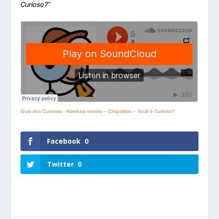
Curioso?”
Guia dos Curiosos
·
Abertura novela – Chiquititas – Você é Curioso?
Facebook
0
Twitter
0