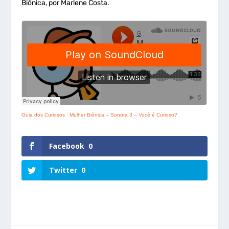
Biônica, por Marlene Costa.
Guia dos Curiosos
·
Mulher Biônica – Sonora 3 – Você é Curioso?
Facebook
0
Twitter
0