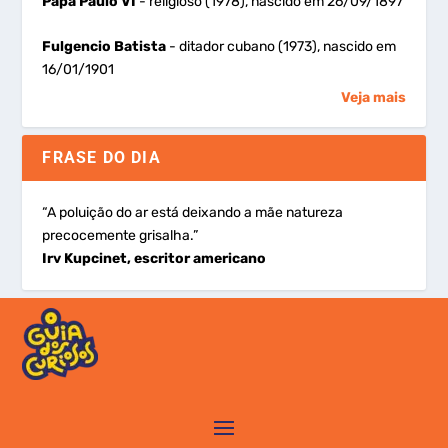
Papa Paulo VI
- religioso (1978), nascido em 26/09/1897
Fulgencio Batista
- ditador cubano (1973), nascido em
16/01/1901
Veja mais
FRASE DO DIA
“A poluição do ar está deixando a mãe natureza
precocemente grisalha.”
Irv Kupcinet, escritor americano