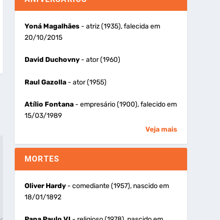
Yoná Magalhães
- atriz (1935), falecida em
20/10/2015
David Duchovny
- ator (1960)
Raul Gazolla
- ator (1955)
Atílio Fontana
- empresário (1900), falecido em
15/03/1989
Veja mais
MORTES
Oliver Hardy
- comediante (1957), nascido em
18/01/1892
Papa Paulo VI
- religioso (1978), nascido em