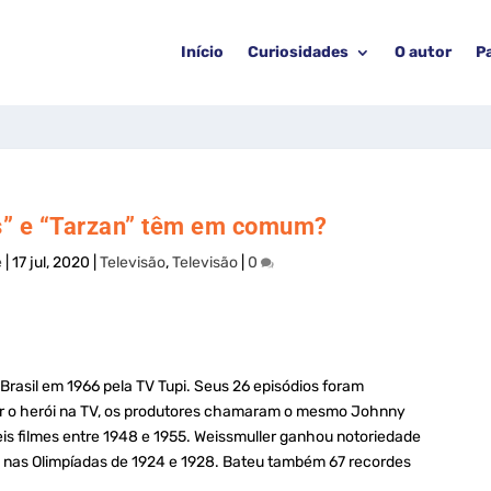
Início
Curiosidades
O autor
P
s” e “Tarzan” têm em comum?
e
|
17 jul, 2020
|
Televisão
,
Televisão
|
0
Brasil em 1966 pela TV Tupi. Seus 26 episódios foram
er o herói na TV, os produtores chamaram o mesmo Johnny
eis filmes entre 1948 e 1955. Weissmuller ganhou notoriedade
 nas Olimpíadas de 1924 e 1928. Bateu também 67 recordes