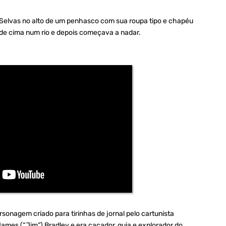
 Selvas no alto de um penhasco com sua roupa tipo e chapéu
á de cima num rio e depois começava a nadar.
rsonagem criado para tirinhas de jornal pelo cartunista
es (“Jim”) Bradley e era caçador, guia e explorador do