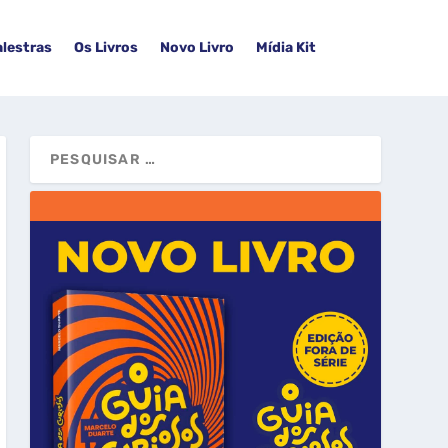
alestras
Os Livros
Novo Livro
Mídia Kit