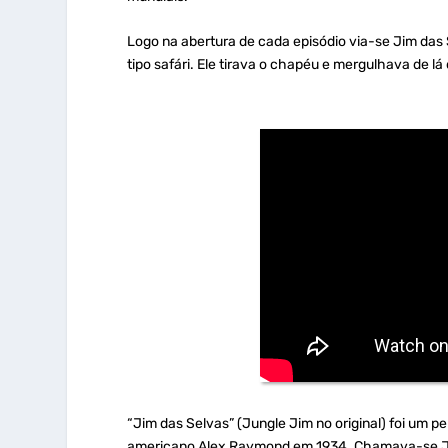
Logo na abertura de cada episódio via-se Jim das
tipo safári. Ele tirava o chapéu e mergulhava de l
“Jim das Selvas” (Jungle Jim no original) foi um pe
americano Alex Raymond em 1934. Chamava-se Jam