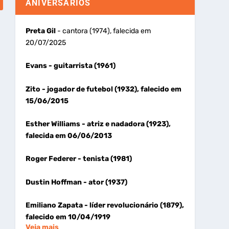
ANIVERSÁRIOS
Preta Gil
- cantora (1974), falecida em
20/07/2025
Evans
- guitarrista (1961)
Zito
- jogador de futebol (1932), falecido em
15/06/2015
Esther Williams
- atriz e nadadora (1923),
falecida em 06/06/2013
Roger Federer
- tenista (1981)
Dustin Hoffman
- ator (1937)
Emiliano Zapata
- líder revolucionário (1879),
falecido em 10/04/1919
Veja mais