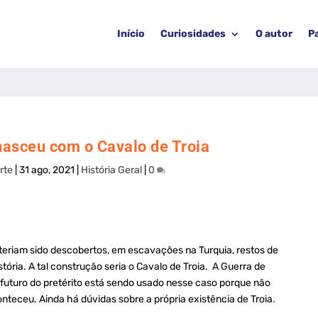
Início
Curiosidades
O autor
P
nasceu com o Cavalo de Troia
rte
|
31 ago, 2021
|
História Geral
|
0
riam sido descobertos, em escavações na Turquia, restos de
ória. A tal construção seria o Cavalo de Troia. A Guerra de
 O futuro do pretérito está sendo usado nesse caso porque não
nteceu. Ainda há dúvidas sobre a própria existência de Troia.