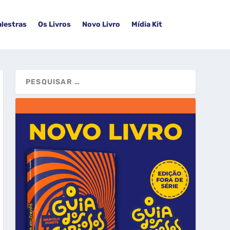
alestras
Os Livros
Novo Livro
Mídia Kit