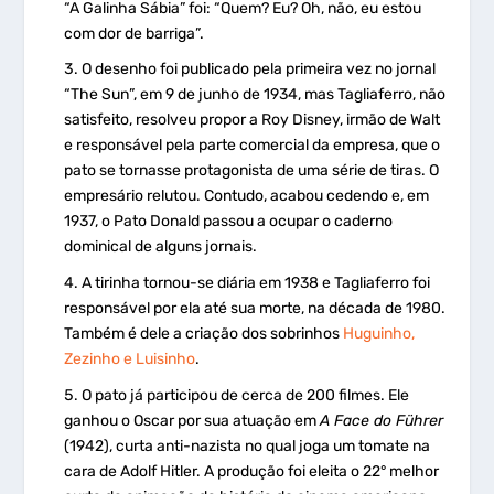
“A Galinha Sábia” foi: “Quem? Eu? Oh, não, eu estou
com dor de barriga”.
O desenho foi publicado pela primeira vez no jornal
“The Sun”, em 9 de junho de 1934, mas Tagliaferro, não
satisfeito, resolveu propor a Roy Disney, irmão de Walt
e responsável pela parte comercial da empresa, que o
pato se tornasse protagonista de uma série de tiras. O
empresário relutou. Contudo, acabou cedendo e, em
1937, o Pato Donald passou a ocupar o caderno
dominical de alguns jornais.
A tirinha tornou-se diária em 1938 e Tagliaferro foi
responsável por ela até sua morte, na década de 1980.
Também é dele a criação dos sobrinhos
Huguinho,
Zezinho e Luisinho
.
O pato já participou de cerca de 200 filmes. Ele
ganhou o Oscar por sua atuação em
A Face do Führer
(1942), curta anti-nazista no qual joga um tomate na
cara de Adolf Hitler. A produção foi eleita o 22° melhor