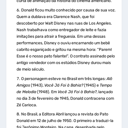
curta de animação da história do cinema americano.
Donald ficou muito conhecido por causa de sua voz.
Quem a dublava era Clarence Nash, que foi
descoberto por Walt Disney nas ruas de Los Angeles.
Nash trabalhava como entregador de leite e fazia
imitações para atrair a freguesia. Em uma dessas
performances, Disney o ouviu encarnando um bebê
cabrito esganiçado e gritou na mesma hora: “Parem!
Esse é o nosso pato falante!”. O contrato assinado pelo
antigo vendedor com os estúdios Disney durou mais
de meio século.
O personagem esteve no Brasil em três longas:
Alô
Amigos
(1943),
Você Já Foi à Bahia?
(1945) e
Tempo
de Melodia
(1948). Em
Você Já Foi à Bahia?
, lançado
no dia 3 de fevereiro de 1945, Donald contracena com
Zé Carioca.
No Brasil, a Editora Abril lançou a revista do Pato
Donald em 12 de julho de 1950. O primeiro a traduzi-la
foi Jerônimo Monteiro. Na capa, desenhada pelo