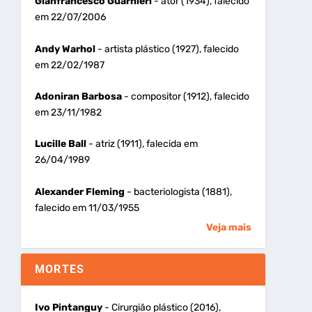
Gianfrancesco Guarnieri
- ator (1934), falecido
em 22/07/2006
Andy Warhol
- artista plástico (1927), falecido
em 22/02/1987
Adoniran Barbosa
- compositor (1912), falecido
em 23/11/1982
Lucille Ball
- atriz (1911), falecida em
26/04/1989
Alexander Fleming
- bacteriologista (1881),
falecido em 11/03/1955
Veja mais
MORTES
Ivo Pintanguy
- Cirurgião plástico (2016),