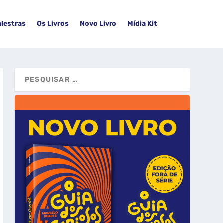
alestras
Os Livros
Novo Livro
Mídia Kit