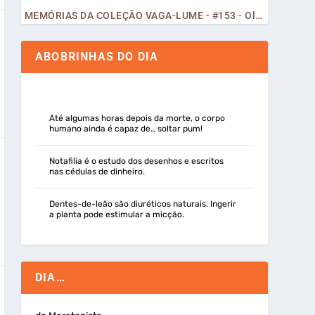
MEMÓRIAS DA COLEÇÃO VAGA-LUME - #153 - Olá, Curiosos! 2023
ABOBRINHAS DO DIA
Até algumas horas depois da morte, o corpo
humano ainda é capaz de… soltar pum!
Notafilia é o estudo dos desenhos e escritos
nas cédulas de dinheiro.
Dentes-de-leão são diuréticos naturais. Ingerir
a planta pode estimular a micção.
DIA…