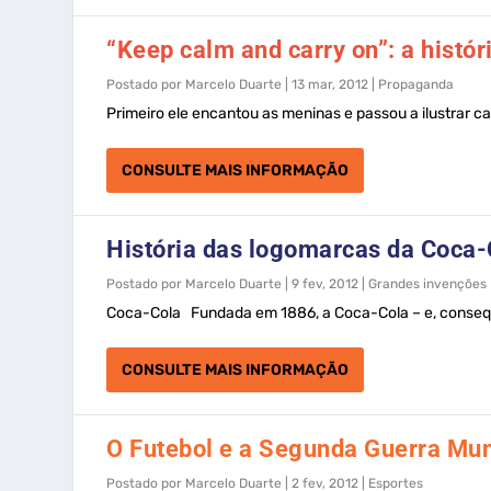
“Keep calm and carry on”: a histór
Postado por
Marcelo Duarte
|
13 mar, 2012
|
Propaganda
Primeiro ele encantou as meninas e passou a ilustrar ca
CONSULTE MAIS INFORMAÇÃO
História das logomarcas da Coca-
Postado por
Marcelo Duarte
|
9 fev, 2012
|
Grandes invenções
Coca-Cola Fundada em 1886, a Coca-Cola – e, conseq
CONSULTE MAIS INFORMAÇÃO
O Futebol e a Segunda Guerra Mun
Postado por
Marcelo Duarte
|
2 fev, 2012
|
Esportes