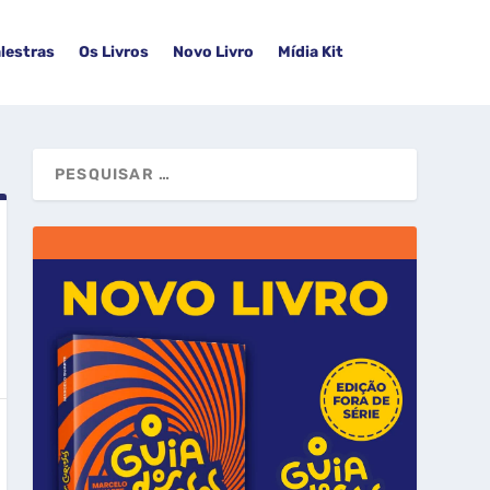
lestras
Os Livros
Novo Livro
Mídia Kit