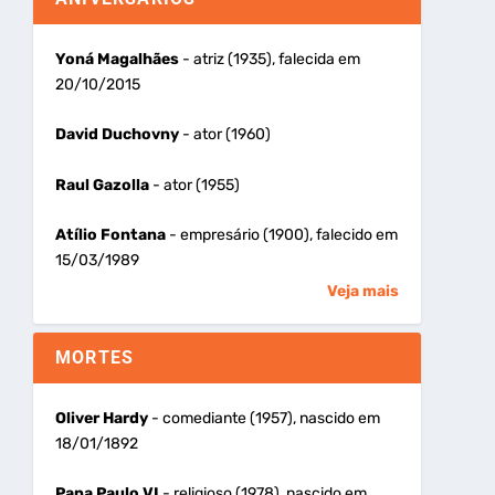
Yoná Magalhães
- atriz (1935), falecida em
20/10/2015
David Duchovny
- ator (1960)
Raul Gazolla
- ator (1955)
Atílio Fontana
- empresário (1900), falecido em
15/03/1989
Veja mais
MORTES
Oliver Hardy
- comediante (1957), nascido em
18/01/1892
Papa Paulo VI
- religioso (1978), nascido em