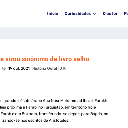
Início
Curiosidades
O autor
P
e virou sinônimo de livro velho
rte
|
19 out, 2021
|
História Geral
|
0
o do grande filósofo árabe Abu Nasr Mohammad Ibn al-Farakh
ia próxima a Farab, no Turquistão, em território hoje
 Farab e em Bukhara, transferindo-se depois para Bagdá, no
alizando-se nos escritos de Aristóteles.