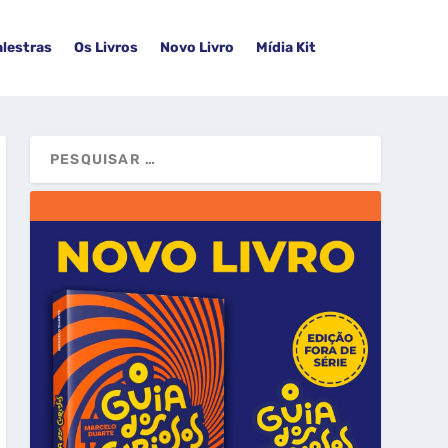
alestras
Os Livros
Novo Livro
Mídia Kit