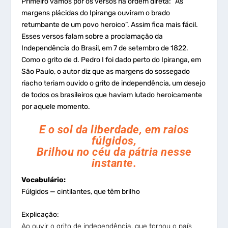
Primeiro vamos pôr os versos na ordem direta: “As
margens plácidas do Ipiranga ouviram o brado
retumbante de um povo heroico”. Assim fica mais fácil.
Esses versos falam sobre a proclamação da
Independência do Brasil, em 7 de setembro de 1822.
Como o grito de d. Pedro I foi dado perto do Ipiranga, em
São Paulo, o autor diz que as margens do sossegado
riacho teriam ouvido o grito de independência, um desejo
de todos os brasileiros que haviam lutado heroicamente
por aquele momento.
E o sol da liberdade, em raios
fúlgidos,
Brilhou no céu da pátria nesse
instante.
Vocabulário:
Fúlgidos — cintilantes, que têm brilho
Explicação:
Ao ouvir o grito de independência, que tornou o país