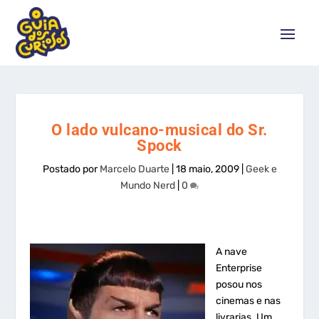
O lado vulcano-musical do Sr.
Spock
Postado por
Marcelo Duarte
|
18 maio, 2009
|
Geek e
Mundo Nerd
|
0
A nave
Enterprise
posou nos
cinemas e nas
livrarias. Um