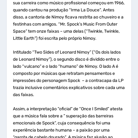
sua carreira como músico profissional começou em 1966,
quando cantou na produção “Irma La Douce”. Antes
disso, a cantoria de Nimoy ficava restrita ao chuveiro e a
festinhas com amigos. “Mr. Spock’s Music From Outer
Space” tem onze faixas – uma delas (“Twinkle, Twinkle,
Little Earth”) foi escrita pelo próprio Nimoy.
Intitulado “Two Sides of Leonard Nimoy” (“Os dois lados
de Leonard Nimoy”), o segundo disco é dividido entre o
lado “vulcano” e o lado “humano” de Nimoy. O lado A é
composto por músicas que retratam pensamentos e
impressões do personagem Spock – a contracapa da LP
trazia inclusive comentários explicativos sobre cada uma
das faixas.
Assim, a interpretação “oficial” de “Once I Smiled” atesta
que a música fala sobre a ” superação das barreiras
emocionais de Spock”, cuja consequência foi uma
experiência bastante humana – a paixão por uma
“garota de cabelo dourado”. A música faz alusão ao