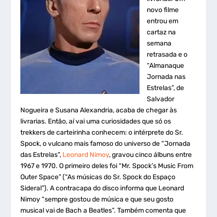
novo filme
entrou em
cartaz na
semana
retrasada e o
“Almanaque
Jornada nas
Estrelas”, de
Salvador
Nogueira e Susana Alexandria, acaba de chegar às
livrarias. Então, aí vai uma curiosidades que só os
trekkers de carteirinha conhecem: o intérprete do Sr.
Spock, o vulcano mais famoso do universo de “Jornada
das Estrelas”,
Leonard Nimoy
, gravou cinco álbuns entre
1967 e 1970. O primeiro deles foi “Mr. Spock’s Music From
Outer Space” (“As músicas do Sr. Spock do Espaço
Sideral”). A contracapa do disco informa que Leonard
Nimoy “sempre gostou de música e que seu gosto
musical vai de Bach a Beatles”. Também comenta que