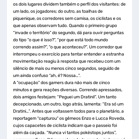
os dois lugares dividem também o perfil dos visitantes: de
um lado, os jogadores; do outro, as toalhas de
piquenique, os corredores sem camisa, os ciclistas e os
que apenas observam tudo. Quando o primeiro grupo
“invade o território” do segundo, dá para ouvir perguntas
do tipo “o que é isso?”, “por que está todo mundo
correndo assim?”, “o que aconteceu?”. Um corredor que
interrompeu o exercício para tentar entender a estranha
movimentação reagiu à resposta que recebeu com um
silêncio de mais ou menos cinco segundos, seguido de
um ainda confuso “ah, é? Nossa…”.
A “ocupação” dos gamers dura não mais de cinco
minutos e gera reações diversas. Correndo apressados,
dois amigos festejam: “Peguei um Dratini!”. Um tanto
decepcionado, um outro, logo atrás, lamenta: “Era só um
Dratini…”. Antes que voltassem todos para o planetário, a
reportagem “capturou” os gêmeos Enzo e Lucca Roveda,
cujos capacetes de ciclista indicam que o passeio foi
além da caçada. “Nunca vi tantos pokéstops juntos”,