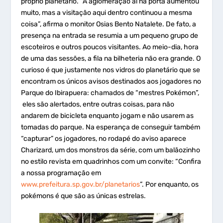
próprio planetário. “A aglomeração aí na porta aumentou
muito, mas a visitação aqui dentro continuou a mesma
coisa”, afirma o monitor Osias Bento Natalete. De fato, a
presença na entrada se resumia a um pequeno grupo de
escoteiros e outros poucos visitantes. Ao meio-dia, hora
de uma das sessões, a fila na bilheteria não era grande. O
curioso é que justamente nos vidros do planetário que se
encontram os únicos avisos destinados aos jogadores no
Parque do Ibirapuera: chamados de “mestres Pokémon”,
eles são alertados, entre outras coisas, para não
andarem de bicicleta enquanto jogam e não usarem as
tomadas do parque. Na esperança de conseguir também
“capturar” os jogadores, no rodapé do aviso aparece
Charizard, um dos monstros da série, com um balãozinho
no estilo revista em quadrinhos com um convite: “Confira
a nossa programação em
www.prefeitura.sp.gov.br/planetarios
”. Por enquanto, os
pokémons é que são as únicas estrelas.