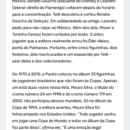
México, Renato Gaúcho (atacante do Grêmio) e Leandro
(lateral-direito do Flamengo) voltaram depois do horário
para a concentração. Telê descobriu e cortou Renato
Gaúcho da Seleção. Em solidariedade ao amigo, Leandro
pediu para não viajar ao México. Além dos dois, Mozer e
Toninho Cerezo foram cortados por lesão. O único
jogador que a editora realmente errou foi Éder Aleixo,
ponta do Palmeiras. Portanto, entre cinco figurinhas, dois
festeiros, dois machucados e um esquecido por Telê –
azar deles e dos colecionadores.
De 1970 a 2010, a Panini colocou no álbum 33 figurinhas
de jogadores brasileiros que não foram às Copas. Apenas
um está duas vezes nessa lista. Mauro Silva, o titular do
cromo número 24 em 1998 e do cromo número 179 em
2002, não participou desses mundiais. Só no álbum da
Copa de 1994, a editora acertou. Mauro Silva foi
tetracampeão nos Estados Unidos. “Todo jogador sonha
em jogar uma Copa do Mundo, e estar no álbum da Copa
faz parte disso”, afirma ele. “É uma emoção legal