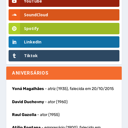
YouTube
SoundCloud
Spotify
LinkedIn
Tiktok
ANIVERSÁRIOS
Yoná Magalhães
- atriz (1935), falecida em 20/10/2015
David Duchovny
- ator (1960)
Raul Gazolla
- ator (1955)
Atílio Fontana
- empresário (1900), falecido em