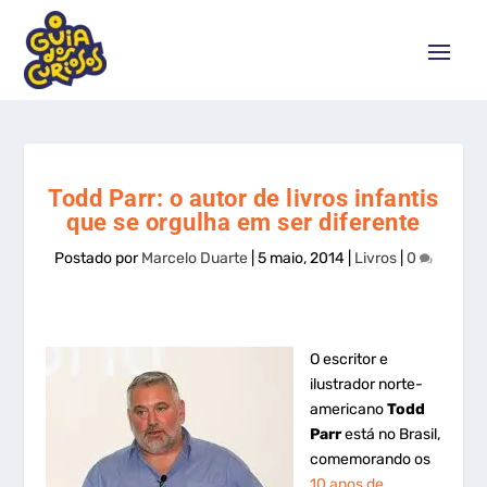
Todd Parr: o autor de livros infantis
que se orgulha em ser diferente
Postado por
Marcelo Duarte
|
5 maio, 2014
|
Livros
|
0
O escritor e
ilustrador norte-
americano
Todd
Parr
está no Brasil,
comemorando os
10 anos de