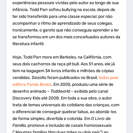
experiências pessoais vividas pelo autor ao longo de sua
infância. Todd Parr sofreu bullying na escola, depois de
ter sido transferido para uma classe especial, por não
acompanhar o ritmo de aprendizado de seus colegas.
Ironicamente, o garoto que não conseguia aprender a ler
se transformou em um dos mais conceituados autores da
literatura infantil.
Hoje, Todd Parr mora em Berkeley, na Califórnia, com
seus dois cachorros da raça pit bull. Aos 51 anos, ele já
tem na bagagem 34 livros infantis e milhões de cópias
vendidas. Dezoito foram publicados no Brasil,
todos pela
editora Panda Books
. Em 2005, produziu uma série de
desenho animado –
Toddworld
– exibida pelo canal
Discovery Kids até 2008. Em toda a sua obra, o autor
trata de temas universais do cotidiano das crianças, com
o diferencial de conseguir quebrar tabus, ao abordá-los
de forma simples, divertida e colorida. Em
O Livro da
Família
, promove a inclusão de casais homossexuais
(“Algumas famílias têm duas mães ou dois pais”) ao