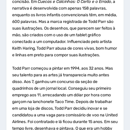
concisão. Em
Cuecas e Calcinhas: O Certo e o Errado
, a
narrativa é desenvolvida com apenas 158 palavras,
enquanto os livros infantis convencionais têm, em média,
600 palavras. Mas a marca registrada de Todd Parr são
suas ilustrações. Os desenhos, que parecem ser feitos à
mão, são criados com o uso de um tablet gráfico
conectado a um computador. Influenciado pelo artista
Keith Haring, Todd Parr abusa de cores vivas, bom humor
e linhas em preto para compor suas ilustrações.
Todd Parr começou a pintar em 1994, aos 32 anos. Mas
seu talento para as artes já transparecia muito antes
disso. Aos 7, ganhou um concurso da seção de
quadrinhos de um jornal local. Conseguiu seu primeiro
emprego aos 11, arrecadando um dólar por hora como
garçom na lanchonete Taco Time. Depois de trabalhar
em uma loja de discos, Todd Parr decidiu inovar e se
candidatou a uma vaga para comissário de voo na United
Airlines. Foi contratado e lá ficou durante 15 anos. Em seu
tempo livre, desenhava e pintava. O que era um hobby