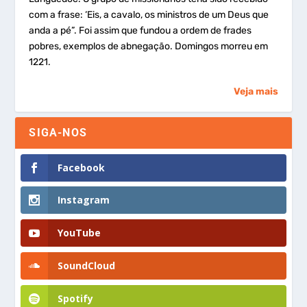
com a frase: ‘Eis, a cavalo, os ministros de um Deus que
anda a pé”. Foi assim que fundou a ordem de frades
pobres, exemplos de abnegação. Domingos morreu em
1221.
Veja mais
SIGA-NOS
Facebook
Instagram
YouTube
SoundCloud
Spotify