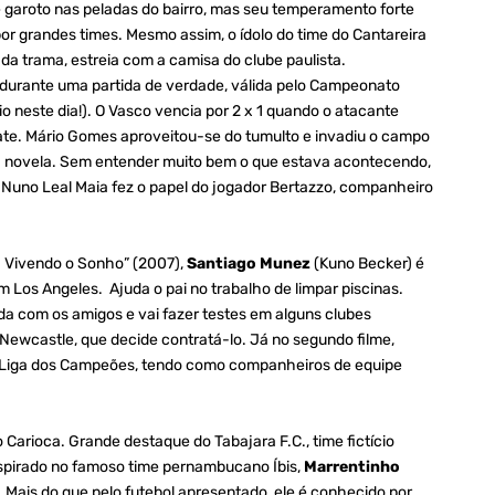
e garoto nas peladas do bairro, mas seu temperamento forte
por grandes times. Mesmo assim, o ídolo do time do Cantareira
 da trama, estreia com a camisa do clube paulista.
 durante uma partida de verdade, válida pelo Campeonato
io neste dia!). O Vasco vencia por 2 x 1 quando o atacante
ate. Mário Gomes aproveitou-se do tumulto e invadiu o campo
na novela. Sem entender muito bem o que estava acontecendo,
o. Nuno Leal Maia fez o papel do jogador Bertazzo, companheiro
l: Vivendo o Sonho” (2007),
Santiago Munez
(Kuno Becker) é
 Los Angeles. Ajuda o pai no trabalho de limpar piscinas.
a com os amigos e vai fazer testes em alguns clubes
Newcastle, que decide contratá-lo. Já no segundo filme,
 a Liga dos Campeões, tendo como companheiros de equipe
Carioca. Grande destaque do Tabajara F.C., time fictício
inspirado no famoso time pernambucano Íbis,
Marrentinho
. Mais do que pelo futebol apresentado, ele é conhecido por