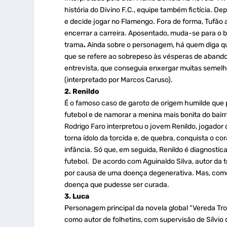
história do Divino F.C., equipe também fictícia. De
e decide jogar no Flamengo. Fora de forma, Tufão
encerrar a carreira. Aposentado, muda-se para o ba
trama
.
Ainda sobre o personagem, há quem diga qu
que se refere ao sobrepeso às vésperas de abando
entrevista, que conseguia enxergar muitas semelhan
(interpretado por Marcos Caruso).
2. Renildo
É o famoso caso de garoto de origem humilde que 
futebol e de namorar a menina mais bonita do bair
Rodrigo Faro interpretou o jovem Renildo, jogador 
torna ídolo da torcida e, de quebra, conquista o 
infância. Só que, em seguida, Renildo é diagnosti
futebol. De acordo com Aguinaldo Silva, autor da 
por causa de uma doença degenerativa. Mas, como 
doença que pudesse ser curada.
3. Luca
Personagem principal da novela global “Vereda Tro
como autor de folhetins, com supervisão de Sílvio