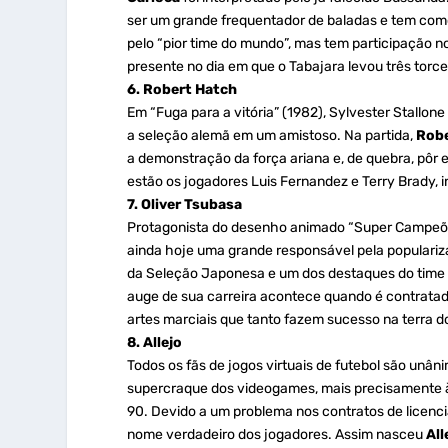
ser um grande frequentador de baladas e tem como 
pelo “pior time do mundo”, mas tem participação n
presente no dia em que o Tabajara levou três torc
6. Robert Hatch
Em “Fuga para a vitória” (1982), Sylvester Stallone 
a seleção alemã em um amistoso. Na partida,
Robe
a demonstração da força ariana e, de quebra, pôr 
estão os jogadores Luis Fernandez e Terry Brady, 
7. Oliver Tsubasa
Protagonista do desenho animado “Super Campeões
ainda hoje uma grande responsável pela populariz
da Seleção Japonesa e um dos destaques do time d
auge de sua carreira acontece quando é contratado
artes marciais que tanto fazem sucesso na terra do
8. Allejo
Todos os fãs de jogos virtuais de futebol são unâni
supercraque dos videogames, mais precisamente à
90. Devido a um problema nos contratos de licenci
nome verdadeiro dos jogadores. Assim nasceu
All