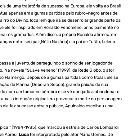
pois de uma trajetória de sucesso na Europa, ele volta ao Brasil
 atua apenas em algumas partidas pelo rubro
–
negro antes de
irro do Divino, local em que irá se desenrolar grande parte da
e ele foi inspirado em Ronaldo Fenômeno, principalmente no
nar os gramados. Além disso, o próprio Ronaldo afirmou, em
ças entre seu pai (Nélio Nazário) e o pai de Tufão, Leleco
passa a juventude perseguindo o sonho de ser jogador de
ro. Na novela “Suave Veneno” (1999), da Rede Globo, o ator
do Flamengo. Depois de algumas partidas como titular, ele se
coração de Marina (Deborah Secco), grande paixão de sua
cado com um tumor no cérebro e se vê obrigado a abandonar o
trama, a intenção original era provocar a morte do personagem
ele fez sucesso entre o público, Aguinaldo escolheu uma
pical” (1984-1985), que marcou a estreia de Carlos Lombardi
 de Abreu.
Luca
foi interpretado pelo ator Mário Gomes. De