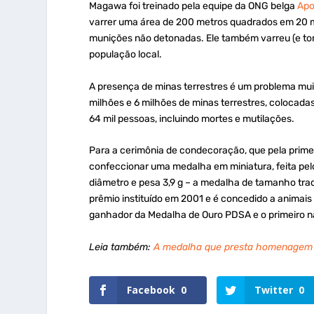
Magawa foi treinado pela equipe da ONG belga
Ap
varrer uma área de 200 metros quadrados em 20 min
munições não detonadas. Ele também varreu (e tor
população local.
A presença de minas terrestres é um problema muit
milhões e 6 milhões de minas terrestres, colocadas 
64 mil pessoas, incluindo mortes e mutilações.
Para a cerimônia de condecoração, que pela prim
confeccionar uma medalha em miniatura, feita pel
diâmetro e pesa 3,9 g – a medalha de tamanho tra
prêmio instituído em 2001 e é concedido a animais 
ganhador da Medalha de Ouro PDSA e o primeiro n
Leia também:
A medalha que presta homenagem a
Facebook
0
Twitter
0