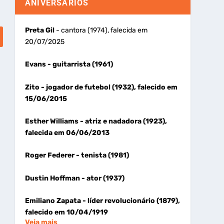
ANIVERSÁRIOS
Preta Gil
- cantora (1974), falecida em
20/07/2025
Evans
- guitarrista (1961)
Zito
- jogador de futebol (1932), falecido em
15/06/2015
Esther Williams
- atriz e nadadora (1923),
falecida em 06/06/2013
Roger Federer
- tenista (1981)
Dustin Hoffman
- ator (1937)
Emiliano Zapata
- líder revolucionário (1879),
falecido em 10/04/1919
Veja mais