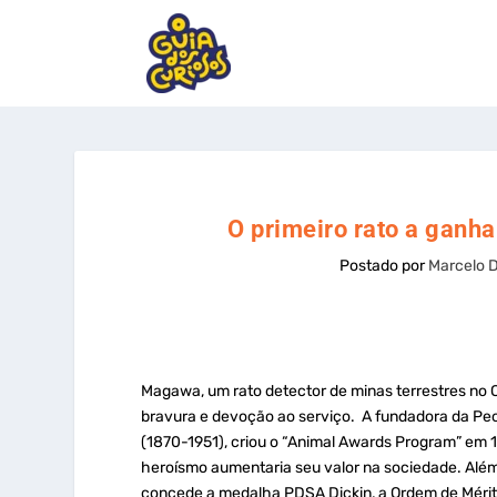
O primeiro rato a ganh
Postado por
Marcelo 
Magawa, um rato detector de minas terrestres no
bravura e devoção ao serviço. A fundadora da Peopl
(1870-1951), criou o “Animal Awards Program” em 
heroísmo aumentaria seu valor na sociedade. Alé
concede a medalha PDSA Dickin, a Ordem de Mérit