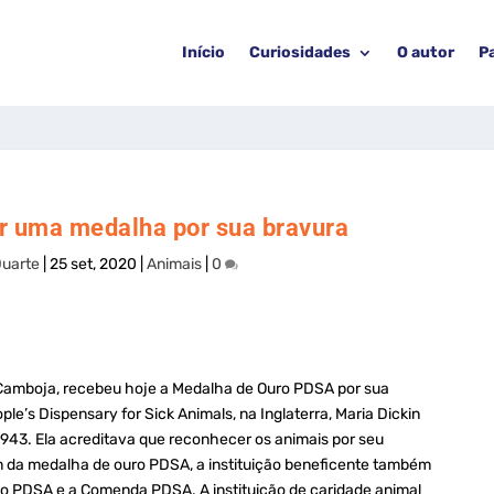
Início
Curiosidades
O autor
P
ar uma medalha por sua bravura
Duarte
|
25 set, 2020
|
Animais
|
0
 Camboja, recebeu hoje a Medalha de Ouro PDSA por sua
e’s Dispensary for Sick Animals, na Inglaterra, Maria Dickin
1943. Ela acreditava que reconhecer os animais por seu
m da medalha de ouro PDSA, a instituição beneficente também
o PDSA e a Comenda PDSA. A instituição de caridade animal