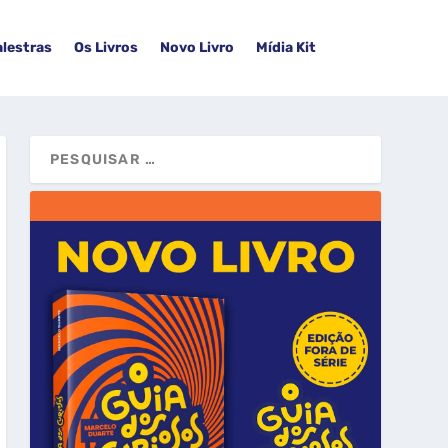
alestras
Os Livros
Novo Livro
Mídia Kit