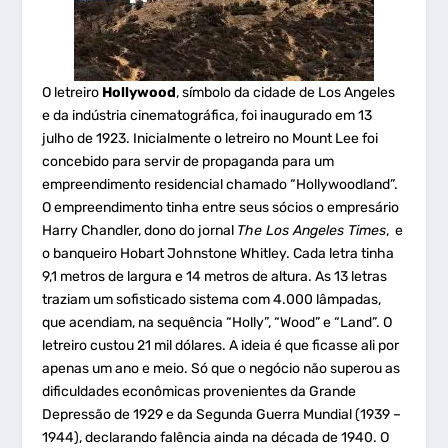
O letreiro
Hollywood
, símbolo da cidade de Los Angeles
e da indústria cinematográfica, foi inaugurado em 13
julho de 1923. Inicialmente o letreiro no Mount Lee foi
concebido para servir de propaganda para um
empreendimento residencial chamado “Hollywoodland”.
O empreendimento tinha entre seus sócios o empresário
Harry Chandler, dono do jornal
The Los Angeles Times
, e
o banqueiro Hobart Johnstone Whitley. Cada letra tinha
9,1 metros de largura e 14 metros de altura. As 13 letras
traziam um sofisticado sistema com 4.000 lâmpadas,
que acendiam, na sequência “Holly”, “Wood” e “Land”. O
letreiro custou 21 mil dólares. A ideia é que ficasse ali por
apenas um ano e meio. Só que o negócio não superou as
dificuldades econômicas provenientes da Grande
Depressão de 1929 e da Segunda Guerra Mundial (1939 –
1944), declarando falência ainda na década de 1940. O