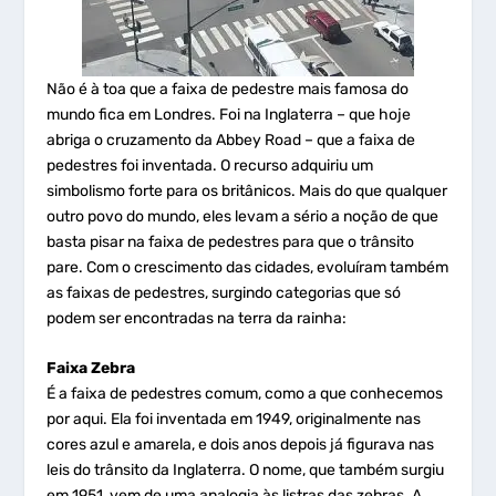
Não é à toa que a faixa de pedestre mais famosa do
mundo fica em Londres. Foi na Inglaterra – que hoje
abriga o cruzamento da Abbey Road – que a faixa de
pedestres foi inventada. O recurso adquiriu um
simbolismo forte para os britânicos. Mais do que qualquer
outro povo do mundo, eles levam a sério a noção de que
basta pisar na faixa de pedestres para que o trânsito
pare. Com o crescimento das cidades, evoluíram também
as faixas de pedestres, surgindo categorias que só
podem ser encontradas na terra da rainha:
Faixa Zebra
É a faixa de pedestres comum, como a que conhecemos
por aqui. Ela foi inventada em 1949, originalmente nas
cores azul e amarela, e dois anos depois já figurava nas
leis do trânsito da Inglaterra. O nome, que também surgiu
em 1951, vem de uma analogia às listras das zebras. A