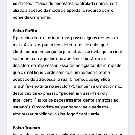
co
ntrolled” (“faixa de pedestres controlada com sinal”),
aliado à adesão da moda de apelidar o recurso com o
nome de um animal.
Faixa Puffin
É parecida com a pelican, mas possui alguns recursos a
mais. As faixas puffin têm detectores de calor que
identificam a presença do pedestre. Isso evita que o sinal
se feche para aqueles que apertam o botão, mas
desistem de atravessar. Essa tecnologia também impede
que o sinal fique verde sem que um pedestre tenha
acabado de atravessar a rua. O nome, que significa
“arau” (ave extinta no século 19), também é um acrônimo,
desta vez da expressão “
p
edestrian
u
ser-
f
riendly
in
telligent” (“faixa de pedestres inteligente amistosa ao
usuário”). O motorista sai ganhando: se o pedestre
atravessar rapidinho, o sinal logo ficará verde.
Faixa Toucan
Instaladas adjacentes a ciclovias, as faixas toucan foram