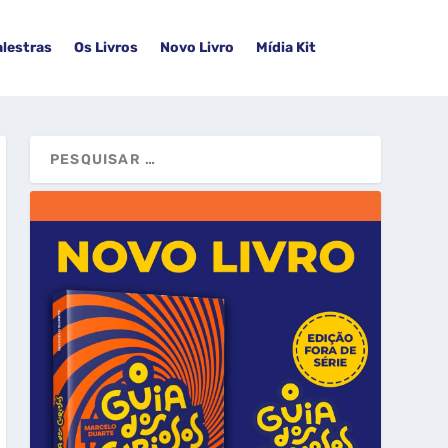
alestras
Os Livros
Novo Livro
Mídia Kit