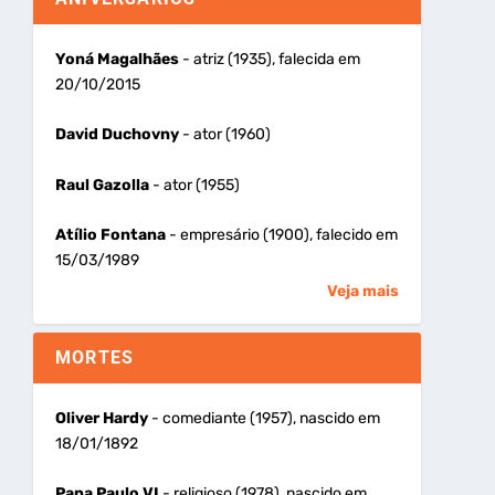
Yoná Magalhães
- atriz (1935), falecida em
20/10/2015
David Duchovny
- ator (1960)
Raul Gazolla
- ator (1955)
Atílio Fontana
- empresário (1900), falecido em
15/03/1989
Veja mais
MORTES
Oliver Hardy
- comediante (1957), nascido em
18/01/1892
Papa Paulo VI
- religioso (1978), nascido em