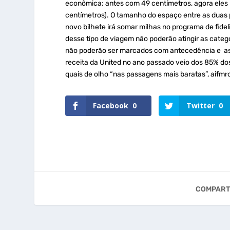
econômica: antes com 49 centímetros, agora ele
centímetros). O tamanho do espaço entre as duas 
novo bilhete irá somar milhas no programa de fidel
desse tipo de viagem não poderão atingir as catego
não poderão ser marcados com antecedência e as
receita da United no ano passado veio dos 85% do
quais de olho “nas passagens mais baratas”, aifmro
Facebook
0
Twitter
0
COMPART