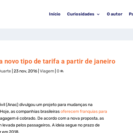
Início
Curiosidades
O autor
P
novo tipo de tarifa a partir de janeiro
Duarte
|
23 nov, 2016
|
Viagem
|
0
ivil (Anac) divulgou um projeto para mudanças na
Hoje, as companhias brasileiras
oferecem franquias para
bagagem é cobrado. De acordo com a nova proposta, as
levada pelos passageiros. A ideia segue no prazo de
or em 2018.