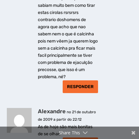
sabiam muito bem como tirar
estas cirolas rsrsrsrs
contrario doshomens de
agora que acho que nao
sabem nem o que é calcinha
pois nem vêem ja querem logo
sem a calcinha pra ficar mais
facil principalmente se tiver
com problema de ejaculção
precosse, que isso é um
problema, né?
RESPONDER
Alexandre
no 21 de outubro
de 2009 a partir do 22:12
As de hoje são mais bonitas
Share This
de se olhar.