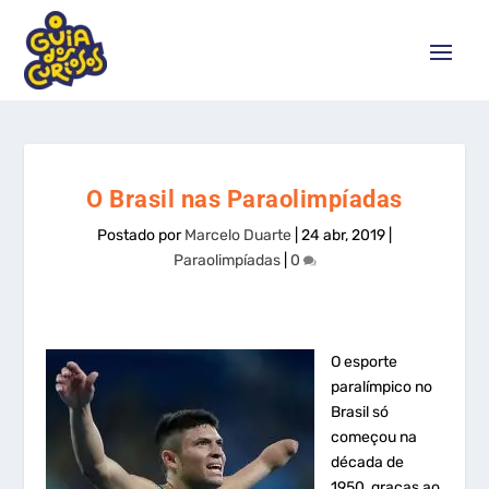
O Brasil nas Paraolimpíadas
Postado por
Marcelo Duarte
|
24 abr, 2019
|
Paraolimpíadas
|
0
O esporte
paralímpico no
Brasil só
começou na
década de
1950, graças ao