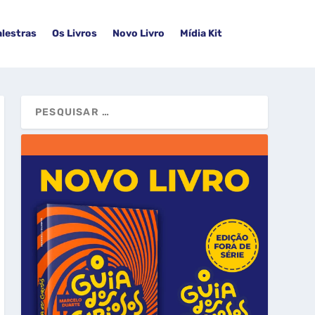
alestras
Os Livros
Novo Livro
Mídia Kit