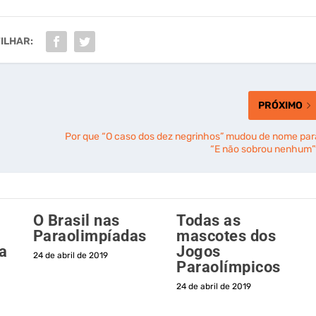
ILHAR:
PRÓXIMO
Por que “O caso dos dez negrinhos” mudou de nome par
“E não sobrou nenhum”
O Brasil nas
Todas as
Paraolimpíadas
mascotes dos
a
Jogos
24 de abril de 2019
Paraolímpicos
24 de abril de 2019