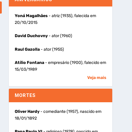
Yoná Magalhães
- atriz (1935), falecida em
20/10/2015
David Duchovny
- ator (1960)
Raul Gazolla
- ator (1955)
Atílio Fontana
- empresário (1900), falecido em
15/03/1989
Veja mais
MORTES
Oliver Hardy
- comediante (1957), nascido em
18/01/1892
Papa Paulo VI
- religioso (1978), nascido em