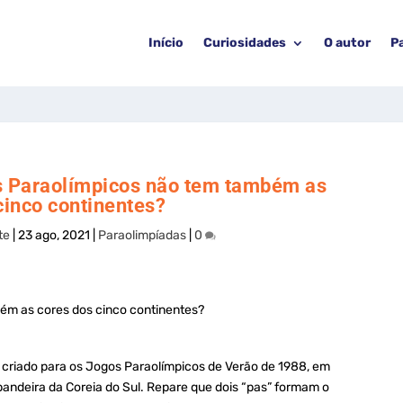
Início
Curiosidades
O autor
P
s Paraolímpicos não tem também as
cinco continentes?
te
|
23 ago, 2021
|
Paraolimpíadas
|
0
foi criado para os Jogos Paraolímpicos de Verão de 1988, em
 bandeira da Coreia do Sul. Repare que dois “pas” formam o