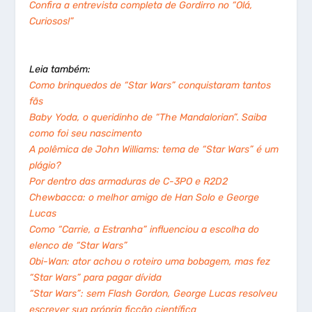
Confira a entrevista completa de Gordirro no “Olá,
Curiosos!”
Leia também:
Como brinquedos de “Star Wars” conquistaram tantos
fãs
Baby Yoda, o queridinho de “The Mandalorian”. Saiba
como foi seu nascimento
A polêmica de John Williams: tema de “Star Wars” é um
plágio?
Por dentro das armaduras de C-3PO e R2D2
Chewbacca: o melhor amigo de Han Solo e George
Lucas
Como “Carrie, a Estranha” influenciou a escolha do
elenco de “Star Wars”
Obi-Wan: ator achou o roteiro uma bobagem, mas fez
“Star Wars” para pagar dívida
“Star Wars”: sem Flash Gordon, George Lucas resolveu
escrever sua própria ficção científica