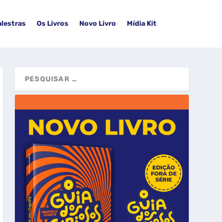
alestras
Os Livros
Novo Livro
Mídia Kit