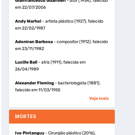
Gianfrancesco Guarnieri
- ator (1934), falecido
em 22/07/2006
Andy Warhol
- artista plástico (1927), falecido
em 22/02/1987
Adoniran Barbosa
- compositor (1912), falecido
em 23/11/1982
Lucille Ball
- atriz (1911), falecida em
26/04/1989
Alexander Fleming
- bacteriologista (1881),
falecido em 11/03/1955
Veja mais
MORTES
Ivo Pintanguy
- Cirurgião plástico (2016),