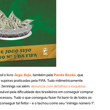
l o livro
Jogo Sujo
, também pela
Panda Books
, que
ujeiras praticadas pela FIFA. Tudo milimetricamente
, Jennings vai além:
denuncia com detalhes o esquema
nsável pela dificuldade dos brasileiros em conseguir comprar
rocessou. Tudo o que conseguiu fazer foi bani-lo de todos os
conseguir tal feito! – e o tachou como seu “inimigo número 1”.