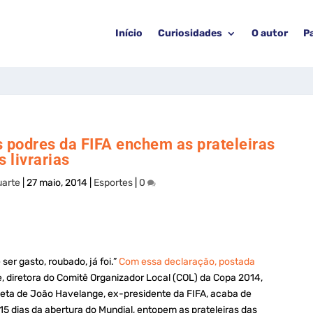
Início
Curiosidades
O autor
P
s podres da FIFA enchem as prateleiras
s livrarias
uarte
|
27 maio, 2014
|
Esportes
|
0
ser gasto, roubado, já foi.”
Com essa declaração, postada
, diretora do Comitê Organizador Local (COL) da Copa 2014,
e neta de João Havelange, ex-presidente da FIFA, acaba de
a 15 dias da abertura do Mundial, entopem as prateleiras das