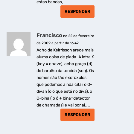
estas bandas,
RESPONDER
Francisco
no 22 de fevereiro
de 2009 a partir do 16:42
Acho de Keirrisson arece mais
aluma coisa de piada. A letra K
(key = chave), acha graça (ri)
do barulho da torcida (son). Os
nomes são tão exdrúxulos
que podemos ainda citar o O-
divan (o ó que está no divã), o
O-bina ( o ó + bina=detector
de chamadas) e vai por ai……
RESPONDER