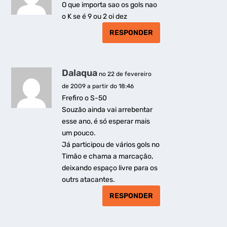
O que importa sao os gols nao
o K se é 9 ou 2 oi dez
RESPONDER
Dalaqua
no 22 de fevereiro
de 2009 a partir do 18:46
Frefiro o S-50
Souzão ainda vai arrebentar
esse ano, é só esperar mais
um pouco.
Já participou de vários gols no
Timão e chama a marcação,
deixando espaço livre para os
outrs atacantes.
RESPONDER