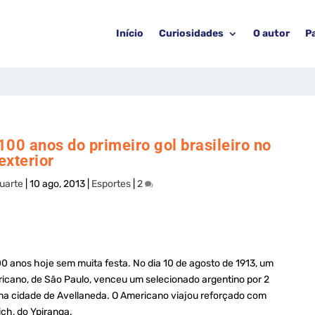
Início
Curiosidades
O autor
P
100 anos do primeiro gol brasileiro no
exterior
uarte
|
10 ago, 2013
|
Esportes
|
2
100 anos hoje sem muita festa. No dia 10 de agosto de 1913, um
icano, de São Paulo, venceu um selecionado argentino por 2
 na cidade de Avellaneda. O Americano viajou reforçado com
ch, do Ypiranga.