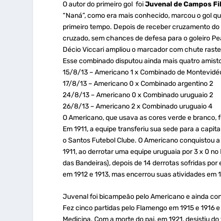
O autor do primeiro gol foi
Juvenal de Campos Fi
“Naná”, como era mais conhecido, marcou o gol que
primeiro tempo. Depois de receber cruzamento do
cruzado, sem chances de defesa para o goleiro Pea
Décio Viccari ampliou o marcador com chute rasteir
Esse combinado disputou ainda mais quatro amisto
15/8/13 – Americano 1 x Combinado de Montevidé
17/8/13 – Americano 0 x Combinado argentino 2
24/8/13 – Americano 0 x Combinado uruguaio 2
26/8/13 – Americano 2 x Combinado uruguaio 4
O Americano, que usava as cores verde e branco, f
Em 1911, a equipe transferiu sua sede para a capita
o Santos Futebol Clube. O Americano conquistou a p
1911, ao derrotar uma equipe uruguaia por 3 x 0 no 
das Bandeiras), depois de 14 derrotas sofridas por 
em 1912 e 1913, mas encerrou suas atividades em 
Juvenal foi bicampeão pelo Americano e ainda conq
Fez cinco partidas pelo Flamengo em 1915 e 1916 
Medicina. Com a morte do pai, em 1921, desistiu do 