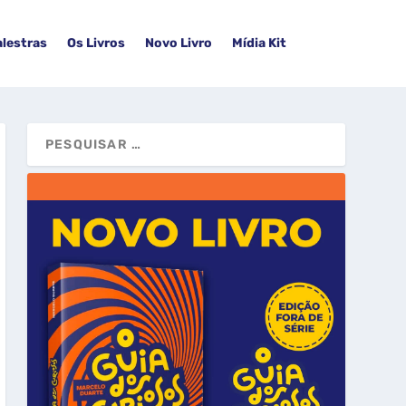
alestras
Os Livros
Novo Livro
Mídia Kit