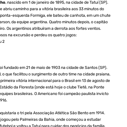
lho
, nascido em 1 de janeiro de 1895, na cidade de Tatuí (SP).
 abriu caminho para a vitória brasileira aos 33 minutos do
 ponta-esquerda Formiga, ele bateu de canhota, em um chute
rson, da equipe argentina. Quatro minutos depois, o capitão
o. Os argentinos atribuíram a derrota aos fortes ventos.
sos na excursão e perdeu os quatro jogos:
u 2
oi fundado em 21 de maio de 1903 na cidade de Santos (SP).
l, o que facilitou o surgimento de outro time na cidade praiana,
rimeira vitória internacional para o Brasil em 13 de agosto de
Estádio da Floresta (onde está hoje o clube Tietê, na Ponte
equipes brasileiras. O Americano foi campeão paulista invicto
1916.
uistaria o tri pela Associação Atlética São Bento em 1914.
e jogou pelo Palmeiras da Bahia, onde começou a estudar
futebol e voltou a Tatuí para cuidar dos negócios da família.