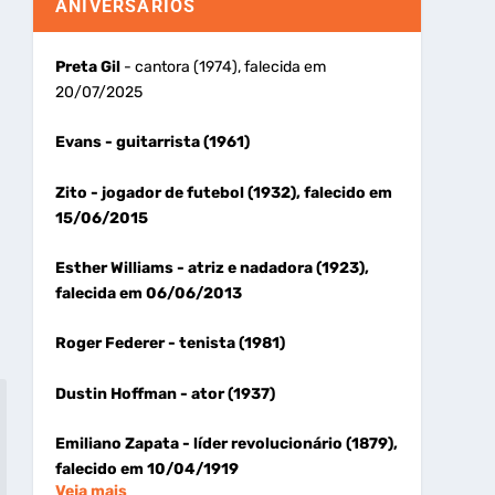
ANIVERSÁRIOS
Preta Gil
- cantora (1974), falecida em
20/07/2025
Evans
- guitarrista (1961)
Zito
- jogador de futebol (1932), falecido em
15/06/2015
Esther Williams
- atriz e nadadora (1923),
falecida em 06/06/2013
Roger Federer
- tenista (1981)
Dustin Hoffman
- ator (1937)
Emiliano Zapata
- líder revolucionário (1879),
falecido em 10/04/1919
Veja mais