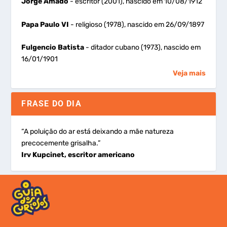
Jorge Amado
- escritor (2001), nascido em 10/08/1912
Papa Paulo VI
- religioso (1978), nascido em 26/09/1897
Fulgencio Batista
- ditador cubano (1973), nascido em
16/01/1901
Veja mais
FRASE DO DIA
“A poluição do ar está deixando a mãe natureza
precocemente grisalha.”
Irv Kupcinet, escritor americano