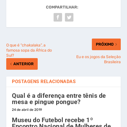
COMPARTILHAR:
PRÓXIMO
O que é “chakalaka”, a
famosa sopa da África do
Sul?
Eu e os jogos da Seleção
Brasileira
ANTERIOR
POSTAGENS RELACIONADAS
Qual é a diferença entre tênis de
mesa e pingue pongue?
24 de abril de 2019
Museu do Futebol recebe 1º
Encontro Nacional de Mulheres de