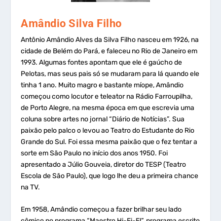
Amândio Silva Filho
Antônio Amândio Alves da Silva Filho nasceu em 1926, na
cidade de Belém do Pará, e faleceu no Rio de Janeiro em
1993. Algumas fontes apontam que ele é gaúcho de
Pelotas, mas seus pais só se mudaram para lá quando ele
tinha 1 ano. Muito magro e bastante míope, Amândio
começou como locutor e teleator na Rádio Farroupilha,
de Porto Alegre, na mesma época em que escrevia uma
coluna sobre artes no jornal “Diário de Notícias”. Sua
paixão pelo palco o levou ao Teatro do Estudante do Rio
Grande do Sul. Foi essa mesma paixão que o fez tentar a
sorte em São Paulo no início dos anos 1950. Foi
apresentado a Júlio Gouveia, diretor do TESP (Teatro
Escola de São Paulo), que logo lhe deu a primeira chance
na TV.
Em 1958, Amândio começou a fazer brilhar seu lado
cômico no programa “Maestro Hi-Fi-El”, programa escrito