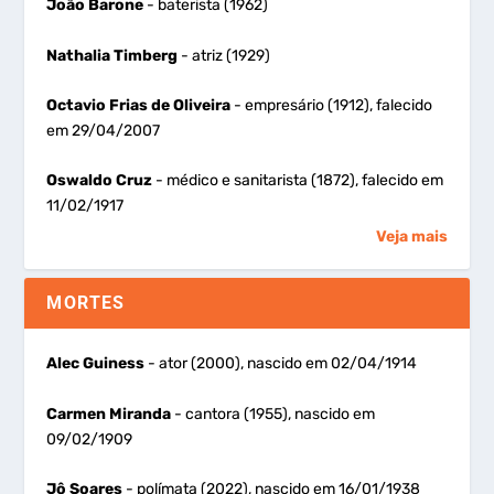
João Barone
- baterista (1962)
Nathalia Timberg
- atriz (1929)
Octavio Frias de Oliveira
- empresário (1912), falecido
em 29/04/2007
Oswaldo Cruz
- médico e sanitarista (1872), falecido em
11/02/1917
Veja mais
MORTES
Alec Guiness
- ator (2000), nascido em 02/04/1914
Carmen Miranda
- cantora (1955), nascido em
09/02/1909
Jô Soares
- polímata (2022), nascido em 16/01/1938