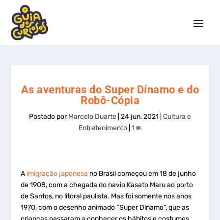
As aventuras do Super Dínamo e do
Robô-Cópia
Postado por
Marcelo Duarte
|
24 jun, 2021
|
Cultura e
Entretenimento
|
1
A
imigração japonesa
no Brasil começou em 18 de junho
de 1908, com a chegada do navio Kasato Maru ao porto
de Santos, no litoral paulista. Mas foi somente nos anos
1970, com o desenho animado “Super Dínamo”, que as
crianças passaram a conhecer os hábitos e costumes