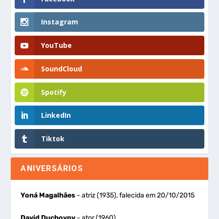
Instagram
YouTube
SoundCloud
Spotify
LinkedIn
Tiktok
ANIVERSÁRIOS
Yoná Magalhães
- atriz (1935), falecida em 20/10/2015
David Duchovny
- ator (1960)