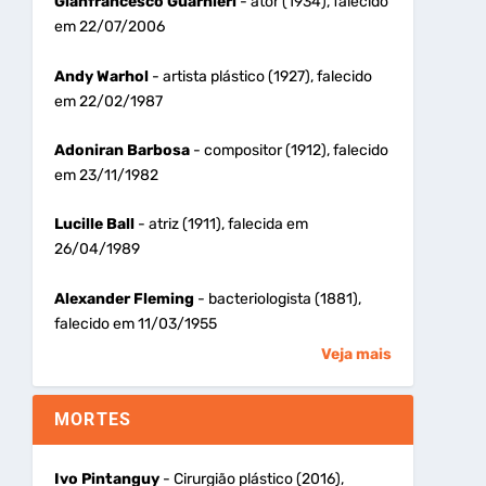
Gianfrancesco Guarnieri
- ator (1934), falecido
em 22/07/2006
Andy Warhol
- artista plástico (1927), falecido
em 22/02/1987
Adoniran Barbosa
- compositor (1912), falecido
em 23/11/1982
Lucille Ball
- atriz (1911), falecida em
26/04/1989
Alexander Fleming
- bacteriologista (1881),
falecido em 11/03/1955
Veja mais
MORTES
Ivo Pintanguy
- Cirurgião plástico (2016),