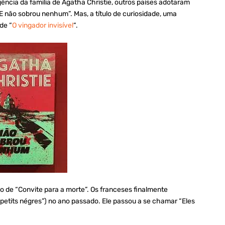
igência da família de Agatha Christie, outros países adotaram
 “E não sobrou nenhum”. Mas, a título de curiosidade, uma
de “
O vingador invisível
“.
ulo de “Convite para a morte”. Os franceses finalmente
petits négres”) no ano passado. Ele passou a se chamar “Eles