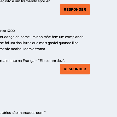
tão isto é um tremendo spoiller.
RESPONDER
ir do 13:00
a mudança de nome- minha mãe tem um exmplar de
se foi um dos livros que mais gostei quando li na
diamente acabou com a trama.
 realmente na França – “Eles eram dez”.
RESPONDER
atórios são marcados com
*