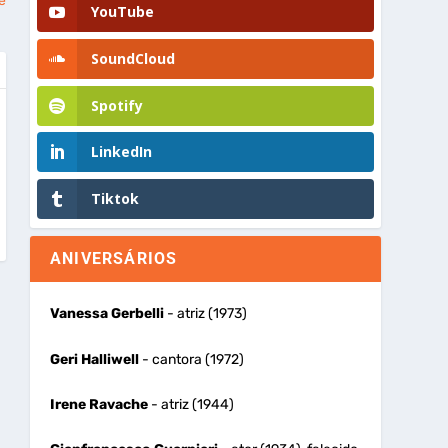
é
YouTube
SoundCloud
Spotify
LinkedIn
Tiktok
ANIVERSÁRIOS
Vanessa Gerbelli
- atriz (1973)
Geri Halliwell
- cantora (1972)
Irene Ravache
- atriz (1944)