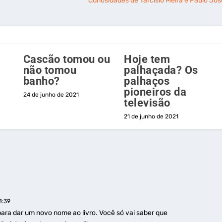
Curiosidades de Tarcísio Meira e Paulo Jos
Cascão tomou ou
Hoje tem
não tomou
palhaçada? Os
banho?
palhaços
pioneiros da
24 de junho de 2021
televisão
21 de junho de 2021
4:39
para dar um novo nome ao livro. Você só vai saber que