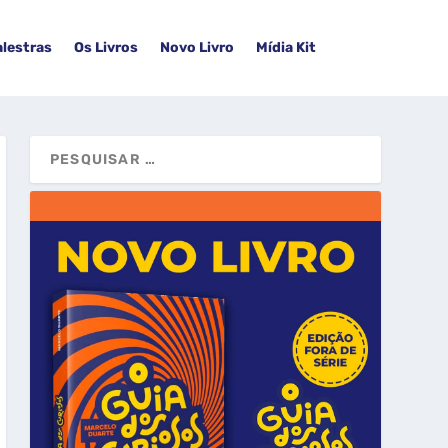
alestras
Os Livros
Novo Livro
Mídia Kit