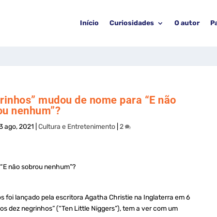
Início
Curiosidades
O autor
P
grinhos” mudou de nome para “E não
ou nenhum”?
3 ago, 2021
|
Cultura e Entretenimento
|
2
 foi lançado pela escritora Agatha Christie na Inglaterra em 6
s dez negrinhos” (“Ten Little Niggers”), tem a ver com um