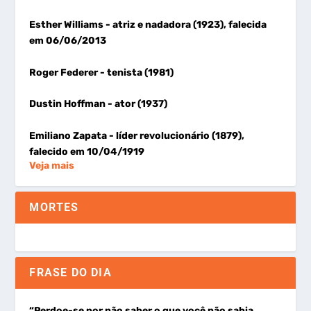
Esther Williams
- atriz e nadadora (1923), falecida
em 06/06/2013
Roger Federer
- tenista (1981)
Dustin Hoffman
- ator (1937)
Emiliano Zapata
- líder revolucionário (1879),
falecido em 10/04/1919
Veja mais
MORTES
FRASE DO DIA
“Perdoe-se por não saber o que você não sabia