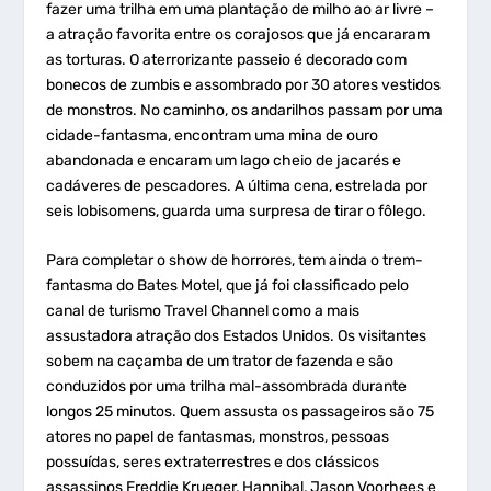
fazer uma trilha em uma plantação de milho ao ar livre –
a atração favorita entre os corajosos que já encararam
as torturas. O aterrorizante passeio é decorado com
bonecos de zumbis e assombrado por 30 atores vestidos
de monstros. No caminho, os andarilhos passam por uma
cidade-fantasma, encontram uma mina de ouro
abandonada e encaram um lago cheio de jacarés e
cadáveres de pescadores. A última cena, estrelada por
seis lobisomens, guarda uma surpresa de tirar o fôlego.
Para completar o show de horrores, tem ainda o trem-
fantasma do Bates Motel, que já foi classificado pelo
canal de turismo Travel Channel como a mais
assustadora atração dos Estados Unidos. Os visitantes
sobem na caçamba de um trator de fazenda e são
conduzidos por uma trilha mal-assombrada durante
longos 25 minutos. Quem assusta os passageiros são 75
atores no papel de fantasmas, monstros, pessoas
possuídas, seres extraterrestres e dos clássicos
assassinos Freddie Krueger, Hannibal, Jason Voorhees e