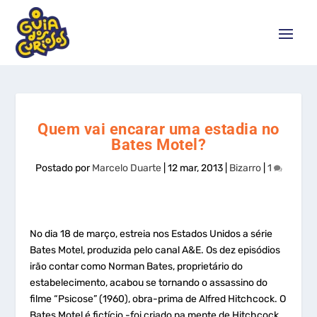
Quem vai encarar uma estadia no
Bates Motel?
Postado por
Marcelo Duarte
|
12 mar, 2013
|
Bizarro
|
1
No dia 18 de março, estreia nos Estados Unidos a série
Bates Motel, produzida pelo canal A&E. Os dez episódios
irão contar como Norman Bates, proprietário do
estabelecimento, acabou se tornando o assassino do
filme “Psicose” (1960), obra-prima de Alfred Hitchcock. O
Bates Motel é fictício -foi criado na mente de Hitchcock.