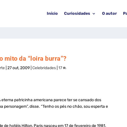
Início
Curiosidades
O autor
P
 mito da “loira burra”?
rte
|
27 out, 2009
|
Celebridades
|
17
 A eterna patricinha americana parece ter se cansado dos
ma personagem”, disse. “Tenho os pés no chão, sou esperta e
e de hotéis Hilton, Paris nasceu em 17 de fevereiro de 1981.