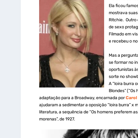
Ela ficou famos
mostrava suas 
Ritchie. Outro
de sexo protag
Filmado em vis
e recebeu o no
Mas a pergunta
se formar no i
oportunistas à
sorte no show
A “loira burra 
Blondes” (“Os 
adaptação para a Broadway, encarnada por
Carol
ajudaram a sedimentar a oposição “loira burra” x m
literatura, a sequência de “Os homens preferem as
morenas”, de 1927.