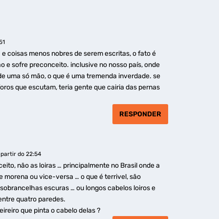
51
da e coisas menos nobres de serem escritas, o fato é
 e sofre preconceito. inclusive no nosso país, onde
a de uma só mão, o que é uma tremenda inverdade. se
foros que escutam, teria gente que cairia das pernas
RESPONDER
partir do 22:54
ito, não as loiras … principalmente no Brasil onde a
mãe morena ou vice-versa … o que é terrivel, são
sobrancelhas escuras … ou longos cabelos loiros e
 entre quatro paredes.
ireiro que pinta o cabelo delas ?