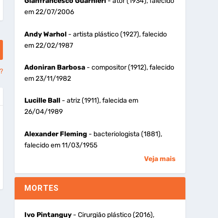
Gianfrancesco Guarnieri
- ator (1934), falecido
em 22/07/2006
Andy Warhol
- artista plástico (1927), falecido
em 22/02/1987
Adoniran Barbosa
- compositor (1912), falecido
?
em 23/11/1982
Lucille Ball
- atriz (1911), falecida em
26/04/1989
Alexander Fleming
- bacteriologista (1881),
falecido em 11/03/1955
Veja mais
MORTES
Ivo Pintanguy
- Cirurgião plástico (2016),