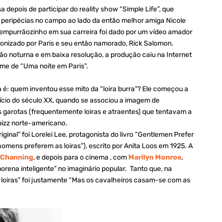
a depois de participar do reality show “Simple Life”, que
peripécias no campo ao lado da então melhor amiga Nicole
 empurrãozinho em sua carreira foi dado por um vídeo amador
onizado por Paris e seu então namorado, Rick Salomon.
ão noturna e em baixa resolução, a produção caiu na Internet
me de “Uma noite em Paris”.
 é: quem inventou esse mito da “loira burra”? Ele começou a
nício do século XX, quando se associou a imagem de
s garotas (frequentemente loiras e atraentes) que tentavam a
bizz norte-americano.
original” foi Lorelei Lee, protagonista do livro “Gentlemen Prefer
homens preferem as loiras”), escrito por Anita Loos em 1925. A
 Channing
, e depois para o cinema , com
Marilyn Monroe
,
orena inteligente” no imaginário popular. Tanto que, na
 loiras” foi justamente “Mas os cavalheiros casam-se com as