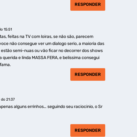
RESPONDER
o 15:51
as, feitas na TV com loiras, se não são, parecem
 voce não consegue ver um dialogo serio, a maioria das
estão semi-nuas ou vão ficar no decorrer dos shows
 querida e linda MASSA FERA, e belissima consegui
 fama.
RESPONDER
 do 21:37
 apenas alguns errinhos… seguindo seu raciocinio, o Sr
RESPONDER