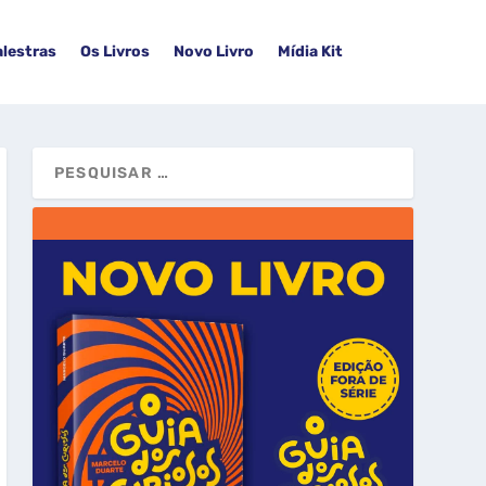
alestras
Os Livros
Novo Livro
Mídia Kit