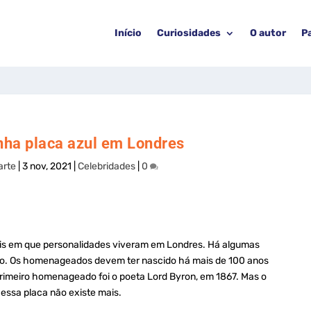
Início
Curiosidades
O autor
P
nha placa azul em Londres
arte
|
3 nov, 2021
|
Celebridades
|
0
cais em que personalidades viveram em Londres. Há algumas
sso. Os homenageados devem ter nascido há mais de 100 anos
primeiro homenageado foi o poeta Lord Byron, em 1867. Mas o
essa placa não existe mais.