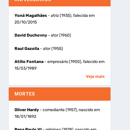
Yoná Magalhães
- atriz (1935), falecida em
20/10/2015
David Duchovny
- ator (1960)
Raul Gazolla
- ator (1955)
Atílio Fontana
- empresário (1900), falecido em
15/03/1989
Veja mais
MORTES
Oliver Hardy
- comediante (1957), nascido em
18/01/1892
Papa Paulo VI
- religioso (1978), nascido em