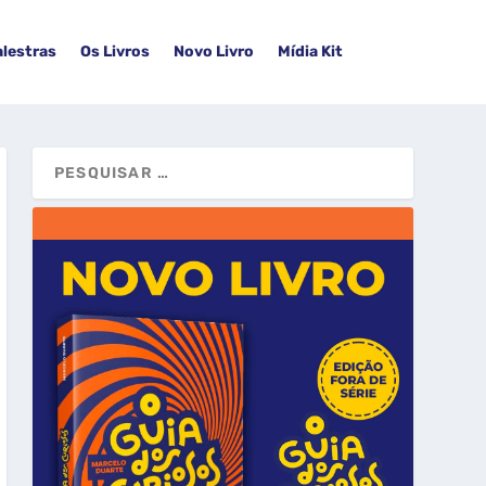
alestras
Os Livros
Novo Livro
Mídia Kit