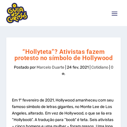
“Hollyteta”? Ativistas fazem
protesto no símbolo de Hollywood
Postado por
Marcelo Duarte
|
24 fev, 2021
|
Cotidiano
|
0
Em 1º fevereiro de 2021, Hollywood amanheceu com seu
famoso símbolo de letras gigantes, no Monte Lee de Los
Angeles, alterado. Em vez de Hollywood, o que se lia era
“Hollyboob”. A tradução para “boob” é teta. Seis ativistas
– cinco homens e uma mulher – foram presos. Uma lona