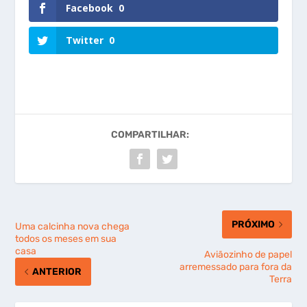
Facebook
0
Twitter
0
COMPARTILHAR:
PRÓXIMO
Uma calcinha nova chega
todos os meses em sua
casa
Aviãozinho de papel
arremessado para fora da
ANTERIOR
Terra