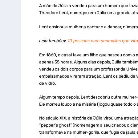
A mãe de Júlia a vendeu para um homem que fazi
Theodore Lent, enxergou em Júlia uma grande atr
Lent ensinou a mulher a cantar e a dançar, número
Leia também:
10 pessoas com anomalias que vira
Em 1860, o casal teve um filho que nasceu com o m
apenas 35 horas. Alguns dias depois, Júlia també
vendeu os dois corpos para um professor da Univ
embalsamados viraram atração, Lent os pediu de vo
de vidro.
Algum tempo depois, Lent descobriu outra mulher-
Ele morreu louco e na miséria (jogou quase todo o 
No século XIX, a história de Júlia virou uma atra
“pepper’s ghost” (homenagem a seu criador, o cien
transformava na mulher-gorila, que fugia da jaula