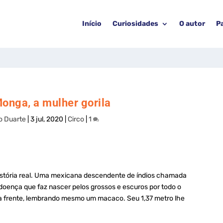
Início
Curiosidades
O autor
P
Monga, a mulher gorila
o Duarte
|
3 jul, 2020
|
Circo
|
1
história real. Uma mexicana descendente de índios chamada
 doença que faz nascer pelos grossos e escuros por todo o
a a frente, lembrando mesmo um macaco. Seu 1,37 metro lhe