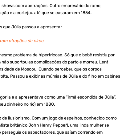
a shows com aberrações. Outro empresário do ramo,
ação e a cortejou até que se casaram em 1854.
s que Júlia passou a apresentar.
ram atrações de circo
esmo problema de hipertricose. Só que o bebê resistiu por
m não suportou as complicações do parto e morreu. Lent
ersidade de Moscou. Quando percebeu que os corpos
lta. Passou a exibir as múmias de Júlia e do filho em cabines
gorila e a apresentava como uma “irmã escondida de Júlia”.
seu dinheiro no rio) em 1880.
ção de ilusionismo. Com um jogo de espelhos, conhecido como
tista britânico John Henry Pepper), uma linda mulher se
 e perseguia os espectadores, que saíam correndo em