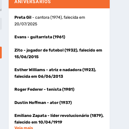
ANIVERSÁRIOS
Preta Gil
- cantora (1974), falecida em
20/07/2025
Evans
- guitarrista (1961)
Zito
- jogador de futebol (1932), falecido em
15/06/2015
Esther Williams
- atriz e nadadora (1923),
falecida em 06/06/2013
Roger Federer
- tenista (1981)
Dustin Hoffman
- ator (1937)
Emiliano Zapata
- líder revolucionário (1879),
falecido em 10/04/1919
Veja mais