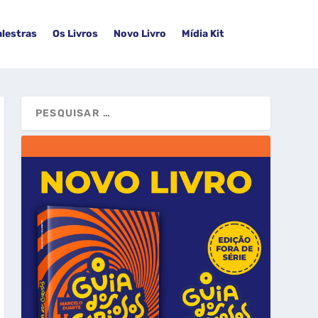
alestras
Os Livros
Novo Livro
Mídia Kit