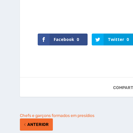
“Guinness
10 beijos
Book”, o livro
marcantes do
dos recordes
cinema
Facebook
0
Twitter
0
COMPART
Chefs e garçons formados em presídios
ANTERIOR