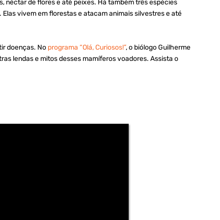
s, néctar de flores e até peixes. Há também três espécies
. Elas vivem em florestas e atacam animais silvestres e até
tir doenças. No
programa “Olá, Curiosos!”
, o biólogo Guilherme
utras lendas e mitos desses mamíferos voadores. Assista o