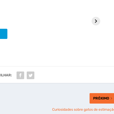
10 curiosidades
10 curiosidades
10 n
sobre anfíbios
sobre Cândido
mud
Portinari
nom
estr
ILHAR:
PRÓXIMO
Curiosidades sobre gatos de estimaçã