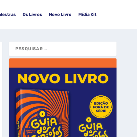
alestras
Os Livros
Novo Livro
Mídia Kit