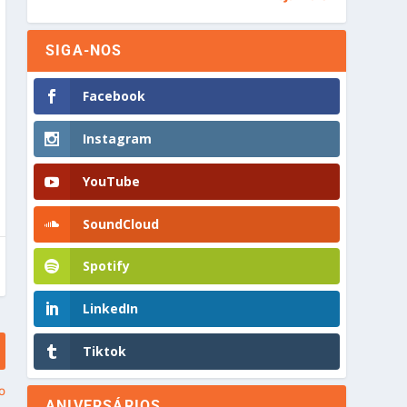
ovelas que
SIGA-NOS
aram de
e antes da
eia
Facebook
Instagram
YouTube
SoundCloud
Spotify
LinkedIn
Tiktok
o
ANIVERSÁRIOS