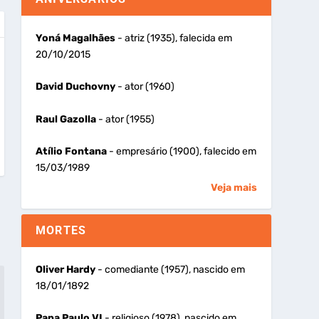
Yoná Magalhães
- atriz (1935), falecida em
20/10/2015
David Duchovny
- ator (1960)
Raul Gazolla
- ator (1955)
Atílio Fontana
- empresário (1900), falecido em
15/03/1989
Veja mais
MORTES
Oliver Hardy
- comediante (1957), nascido em
18/01/1892
Papa Paulo VI
- religioso (1978), nascido em