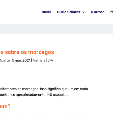
Início
Curiosidades
O autor
P
os sobre os morcegos
Duarte
|
5 mar, 2021
|
Animais
|
0
diferentes de morcegos. Isso significa que um em cada
encontra-se aproximadamente 140 espécies.
tam?