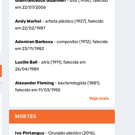
Gianfrancesco Guarnieri
- ator (1934), falecido
em 22/07/2006
Andy Warhol
- artista plástico (1927), falecido
em 22/02/1987
Adoniran Barbosa
- compositor (1912), falecido
em 23/11/1982
Lucille Ball
- atriz (1911), falecida em
26/04/1989
Alexander Fleming
- bacteriologista (1881),
”
falecido em 11/03/1955
Veja mais
MORTES
Ivo Pintanguy
- Cirurgião plástico (2016),