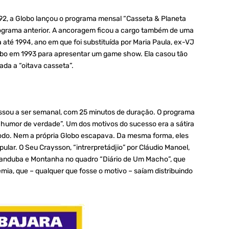
992, a Globo lançou o programa mensal “Casseta & Planeta
programa anterior. A ancoragem ficou a cargo também de uma
a até 1994, ano em que foi substituída por Maria Paula, ex-VJ
lobo em 1993 para apresentar um game show. Ela casou tão
da a “oitava casseta”.
passou a ser semanal, com 25 minutos de duração. O programa
a, humor de verdade”. Um dos motivos do sucesso era a sátira
odo. Nem a própria Globo escapava. Da mesma forma, eles
lar. O Seu Craysson, “intrerpretádjio” por Cláudio Manoel,
randuba e Montanha no quadro “Diário de Um Macho”, que
ia, que – qualquer que fosse o motivo – saíam distribuindo