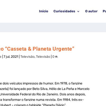
Início
Curiosidades
O autor
P
co “Casseta & Planeta Urgente”
e
|
7 jul, 2021
|
Televisão
,
Televisão
|
0
 dois veículos impressos de humor. Em 1978, o fanzine
eta) foi lançado por Beto Silva, Hélio de La Peña e Marcelo
niversidade Federal do Rio de Janeiro. Dois anos depois,
ra transformar o fanzine numa revista. Em 1984, três ex-
ubert – criaram o tabloide “Planeta Diário”.