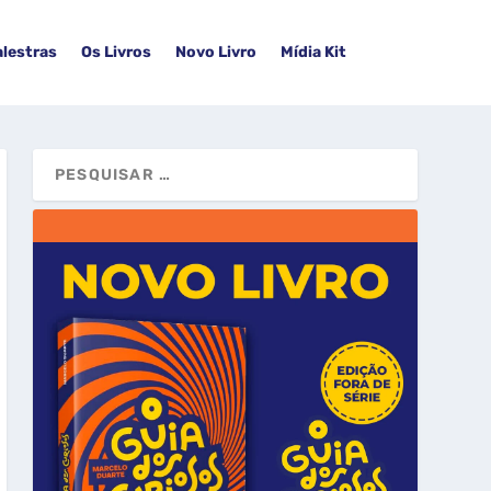
alestras
Os Livros
Novo Livro
Mídia Kit