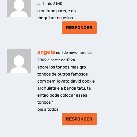
partir do 21:40
o caitano pareçe q ia
megulhar na psina
RESPONDER
angela
no 1 de novembro de
2009 a partir do 17:24
adorei os tonbos,mas qro
tonbos de outros famosos
com demi lovato,david cook e
archuleta e a banda tatu, tá
entao pode colocar esses
tonbos?
bjs a todos.
RESPONDER