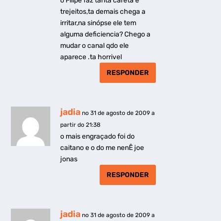
o Filipe faz tanta careta e
trejeitos,ta demais chega a
irritar,na sinópse ele tem
alguma deficiencia? Chego a
mudar o canal qdo ele
aparece .ta horrivel
RESPONDER
jadia
no 31 de agosto de 2009 a
partir do 21:38
o mais engraçado foi do
caitano e o do me nenÊ joe
jonas
RESPONDER
jadia
no 31 de agosto de 2009 a