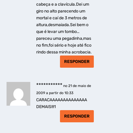
cabeça e a clavícula.Dei um
giro no alto parecendo um
mortal e caí de 3 metros de
altura,desmaiada.Sei bem o
que é levar um tombo…
pareceu uma pegadinha,mas
no fim,foi sério e hoje até fico
rindo dessa minha acrobacia.
RESPONDER
***********
no 21 de maio de
2009 a partir do 10:33
CARACAAAAAAAAAAAAAA
DEMAIS!!!1
RESPONDER