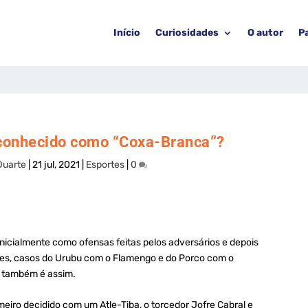
Início
Curiosidades
O autor
P
u conhecido como “Coxa-Branca”?
Duarte
|
21 jul, 2021
|
Esportes
|
0
 inicialmente como ofensas feitas pelos adversários e depois
es, casos do Urubu com o Flamengo e do Porco com o
a também é assim.
eiro decidido com um Atle-Tiba, o torcedor Jofre Cabral e