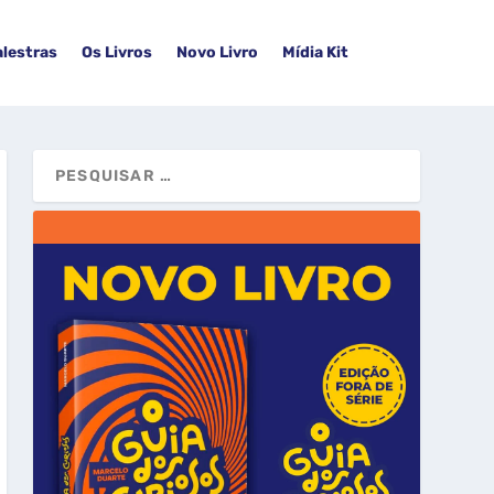
alestras
Os Livros
Novo Livro
Mídia Kit