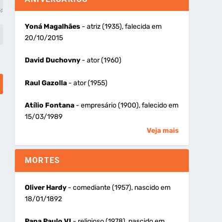
Yoná Magalhães
- atriz (1935), falecida em
20/10/2015
David Duchovny
- ator (1960)
Raul Gazolla
- ator (1955)
Atílio Fontana
- empresário (1900), falecido em
15/03/1989
Veja mais
MORTES
Oliver Hardy
- comediante (1957), nascido em
18/01/1892
Papa Paulo VI
- religioso (1978), nascido em