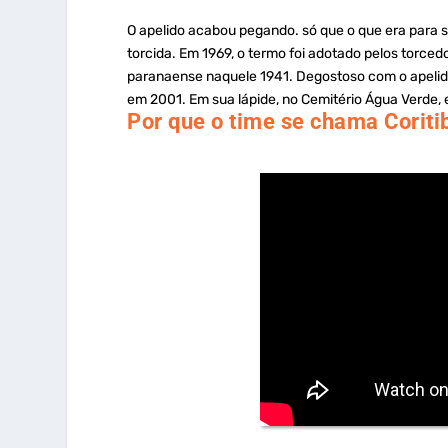
O apelido acabou pegando. só que o que era para s
torcida. Em 1969, o termo foi adotado pelos torcedo
paranaense naquele 1941. Degostoso com o apelid
em 2001. Em sua lápide, no Cemitério Água Verde, 
Por que o time se chama Coritib