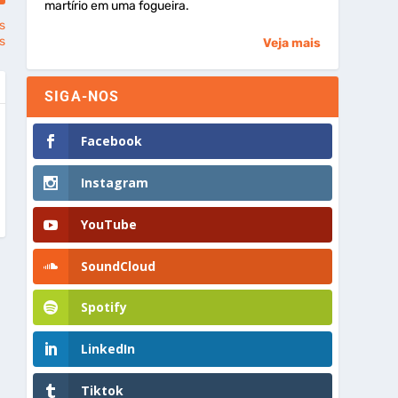
martírio em uma fogueira.
s
s
Veja mais
SIGA-NOS
Facebook
Instagram
YouTube
SoundCloud
Spotify
LinkedIn
Tiktok