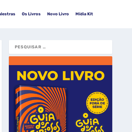
alestras
Os Livros
Novo Livro
Mídia Kit