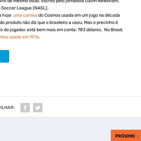
ro de mesmo título. Escrito pelo jornalista Gavin Newsham,
n Soccer League (NASL).
da hoje
uma camisa
do Cosmos usada em um jogo na década
 do produto não diz que o brasileiro a usou. Mas o precinho é
fo do jogador, está bem mais em conta: 783 dólares. No Brasil,
misa usada em 1976
.
ILHAR:
PRÓXIMO