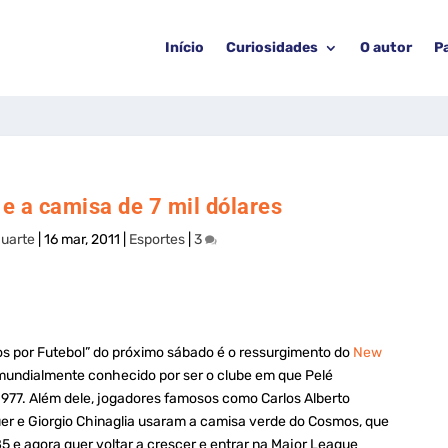
Início
Curiosidades
O autor
P
 a camisa de 7 mil dólares
uarte
|
16 mar, 2011
|
Esportes
|
3
s por Futebol” do próximo sábado é o ressurgimento do
New
 mundialmente conhecido por ser o clube em que Pelé
1977. Além dele, jogadores famosos como Carlos Alberto
er e Giorgio Chinaglia usaram a camisa verde do Cosmos, que
5 e agora quer voltar a crescer e entrar na Major League