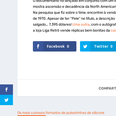
O documentário foi lançado em conjunto com um liv
mostra ascensão e decadência da North America
Na pesquisa que fiz sobre o time, encontrei à ven
de 1970. Apesar de ter “Pele” no título, a descrição
salgado… 7.395 dólares!
Uma outra
, com o autógra
a loja Liga Retrô vende réplicas bem bonitas da
ca
Facebook
0
Twitter
0
COMPART
Os mais curiosos formatos de pulseirinhas de silicone