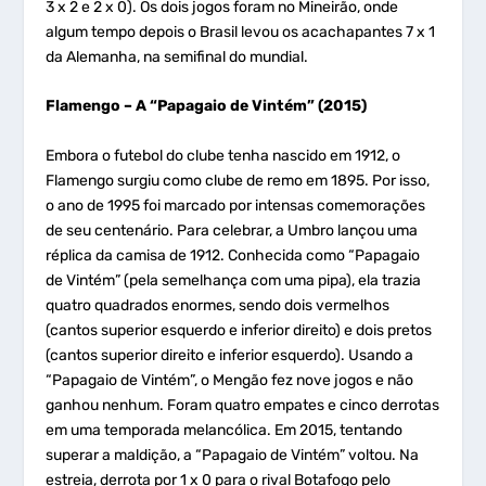
3 x 2 e 2 x 0). Os dois jogos foram no Mineirão, onde
algum tempo depois o Brasil levou os acachapantes 7 x 1
da Alemanha, na semifinal do mundial.
Flamengo – A “Papagaio de Vintém” (2015)
Embora o futebol do clube tenha nascido em 1912, o
Flamengo surgiu como clube de remo em 1895. Por isso,
o ano de 1995 foi marcado por intensas comemorações
de seu centenário. Para celebrar, a Umbro lançou uma
réplica da camisa de 1912. Conhecida como “Papagaio
de Vintém” (pela semelhança com uma pipa), ela trazia
quatro quadrados enormes, sendo dois vermelhos
(cantos superior esquerdo e inferior direito) e dois pretos
(cantos superior direito e inferior esquerdo). Usando a
“Papagaio de Vintém”, o Mengão fez nove jogos e não
ganhou nenhum. Foram quatro empates e cinco derrotas
em uma temporada melancólica. Em 2015, tentando
superar a maldição, a “Papagaio de Vintém” voltou. Na
estreia, derrota por 1 x 0 para o rival Botafogo pelo