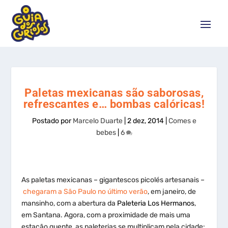
Paletas mexicanas são saborosas,
refrescantes e… bombas calóricas!
Postado por
Marcelo Duarte
|
2 dez, 2014
|
Comes e
bebes
|
6
As paletas mexicanas – gigantescos picolés artesanais –
chegaram a São Paulo no último verão
, em janeiro, de
mansinho, com a abertura da
Paleteria Los Hermanos
,
em Santana. Agora, com a proximidade de mais uma
estação quente, as paleterias se multiplicam pela cidade: