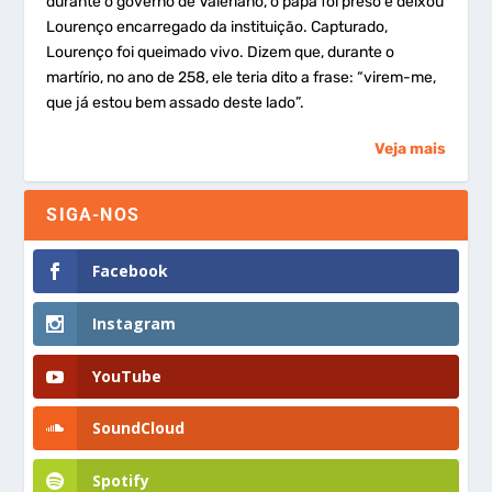
durante o governo de Valeriano, o papa foi preso e deixou
Lourenço encarregado da instituição. Capturado,
Lourenço foi queimado vivo. Dizem que, durante o
martírio, no ano de 258, ele teria dito a frase: “virem-me,
que já estou bem assado deste lado”.
Veja mais
SIGA-NOS
Facebook
Instagram
YouTube
SoundCloud
Spotify