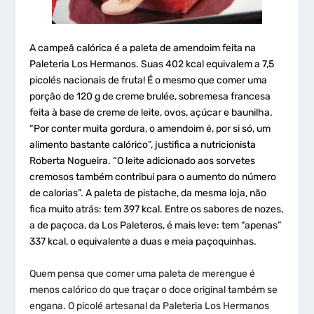
A campeã calórica é a paleta de amendoim feita na
Paleteria Los Hermanos. Suas 402 kcal equivalem a 7,5
picolés nacionais de fruta! É o mesmo que comer uma
porção de 120 g de creme brulée, sobremesa francesa
feita à base de creme de leite, ovos, açúcar e baunilha.
“Por conter muita gordura, o amendoim é, por si só, um
alimento bastante calórico”, justifica a nutricionista
Roberta Nogueira. “O leite adicionado aos sorvetes
cremosos também contribui para o aumento do número
de calorias”. A paleta de pistache, da mesma loja, não
fica muito atrás: tem 397 kcal. Entre os sabores de nozes,
a de paçoca, da Los Paleteros, é mais leve: tem “apenas”
337 kcal, o equivalente a duas e meia paçoquinhas.
Quem pensa que comer uma paleta de merengue é
menos calórico do que traçar o doce original também se
engana. O picolé artesanal da Paleteria Los Hermanos