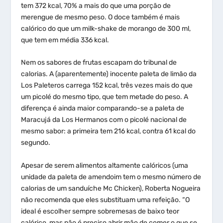
tem 372 kcal, 70% a mais do que uma porção de
merengue de mesmo peso. O doce também é mais
calórico do que um milk-shake de morango de 300 ml,
que tem em média 336 kcal.
Nem os sabores de frutas escapam do tribunal de
calorias. A (aparentemente) inocente paleta de limão da
Los Paleteros carrega 152 kcal, três vezes mais do que
um picolé do mesmo tipo, que tem metade do peso. A
diferença é ainda maior comparando-se a paleta de
Maracujá da Los Hermanos com o picolé nacional de
mesmo sabor: a primeira tem 216 kcal, contra 61 kcal do
segundo.
Apesar de serem alimentos altamente calóricos (uma
unidade da paleta de amendoim tem o mesmo número de
calorias de um sanduíche Mc Chicken), Roberta Nogueira
não recomenda que eles substituam uma refeição. “O
ideal é escolher sempre sobremesas de baixo teor
calórico, mas não é preciso abrir mão de comer o que se