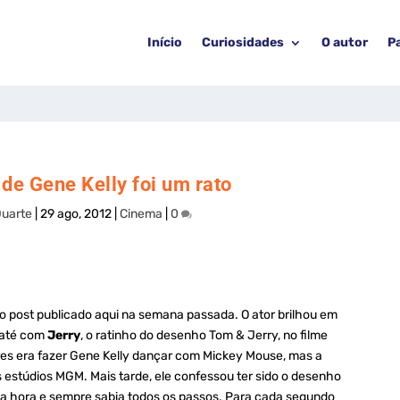
Início
Curiosidades
O autor
P
 de Gene Kelly foi um rato
Duarte
|
29 ago, 2012
|
Cinema
|
0
 post publicado aqui na semana passada. O ator brilhou em
 até com
Jerry
, o ratinho do desenho Tom & Jerry, no filme
res era fazer Gene Kelly dançar com Mickey Mouse, mas a
estúdios MGM. Mais tarde, ele confessou ter sido o desenho
 a hora e sempre sabia todos os passos. Para cada segundo