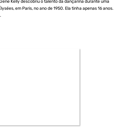
 Gene Kelly descobriu o talento da dançarina durante uma
ées, em Paris, no ano de 1950. Ela tinha apenas 16 anos.
.