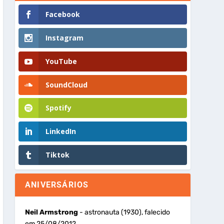
Facebook
Instagram
YouTube
SoundCloud
Spotify
LinkedIn
Tiktok
ANIVERSÁRIOS
Neil Armstrong
- astronauta (1930), falecido
em 25/08/2012