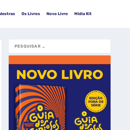
alestras
Os Livros
Novo Livro
Mídia Kit