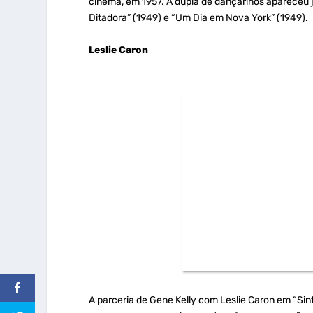
cinema, em 1957. A dupla de dançarinos apareceu j
Ditadora” (1949) e “Um Dia em Nova York” (1949).
Leslie Caron
A parceria de Gene Kelly com Leslie Caron em “Sin