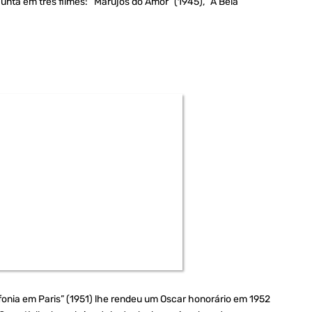
unta em três filmes: “Marujos do Amor” (1945), “A Bela
fonia em Paris” (1951) lhe rendeu um Oscar honorário em 1952