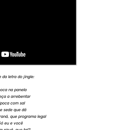
da letra do jingle:
poca na panela
ça a arrebentar
ipoca com sal
e sede que dá
raná, que programa legal
Só eu e você
m piruá, que tal?