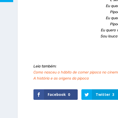
Eu que
Pipo
Eu que
Pipo
Eu quero v
Sou louca
Leia também:
Como nasceu o hábito de comer pipoca no cine
A história e as origens da pipoca
Facebook
0
Twitter
3