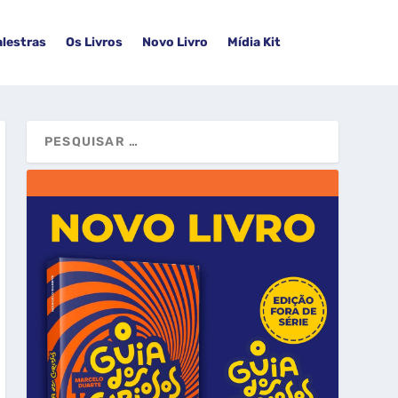
alestras
Os Livros
Novo Livro
Mídia Kit