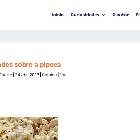
Início
Curiosidades
O autor
P
ades sobre a pipoca
Duarte
|
24 abr, 2019
|
Comida
|
1