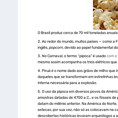
O Brasil produz cerca de 70 mil toneladas anuais
Ao redor do mundo, muitos países — como a Fr
inglês,
popcorn
, devido ao papel fundamental do
No Carnaval, o termo “pipoca” é usado
com o
mesmo assim acompanha os trios elétricos que
Piruá é o nome dado aos grãos de milho que in
daqueles que se transformam em estrelinhas br
interna necessária para a explosão.
O uso da pipoca em diversos povos da Améri
amostras datadas de 4700 a.C., e os fósseis de
datam do milênio anterior. Na América do Norte
astecas, por sua vez, não só as colocavam na 
descobertas históricas levaram arqueólogos a ac