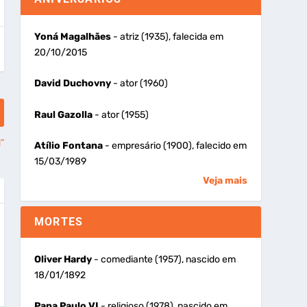
Yoná Magalhães
- atriz (1935), falecida em
20/10/2015
David Duchovny
- ator (1960)
Raul Gazolla
- ator (1955)
”
Atílio Fontana
- empresário (1900), falecido em
15/03/1989
Veja mais
MORTES
Oliver Hardy
- comediante (1957), nascido em
18/01/1892
Papa Paulo VI
- religioso (1978), nascido em