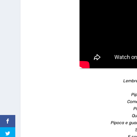
Lembre 
Pi
Come
P
Qu
Pipoca e gua
E se