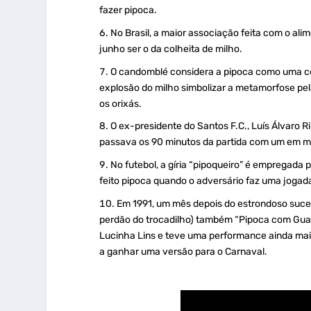
fazer pipoca.
No Brasil, a maior associação feita com o ali
junho ser o da colheita de milho.
O candomblé considera a pipoca como uma co
explosão do milho simbolizar a metamorfose p
os orixás.
O ex-presidente do Santos F.C., Luís Álvaro 
passava os 90 minutos da partida com um em m
No futebol, a gíria “pipoqueiro” é empregada
feito pipoca quando o adversário faz uma jogad
Em 1991, um mês depois do estrondoso suce
perdão do trocadilho) também “Pipoca com Guara
Lucinha Lins e teve uma performance ainda mai
a ganhar uma versão para o Carnaval.