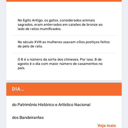
No Egito Antigo, os gatos, considerados animais
sagrados, eram enterrados em caixões de bronze ao
lado de ratos mumificados.
No século XVIII as mulheres usavam cílios postiços feitos
de pelo de rato.
O 8 é o número da sorte dos chineses. Por isso, 8 de
agosto é o dia com maior número de casamentos no
país.
DIA…
do Patrimônio Histórico e Artístico Nacional
dos Bandeirantes
Veja mais