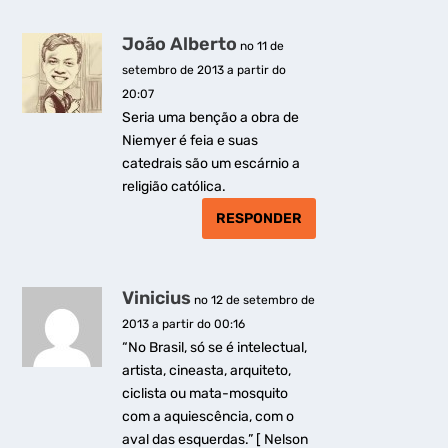
João Alberto
no 11 de
setembro de 2013 a partir do
20:07
Seria uma benção a obra de
Niemyer é feia e suas
catedrais são um escárnio a
religião católica.
RESPONDER
Vinicius
no 12 de setembro de
2013 a partir do 00:16
“No Brasil, só se é intelectual,
artista, cineasta, arquiteto,
ciclista ou mata-mosquito
com a aquiescência, com o
aval das esquerdas.” [ Nelson