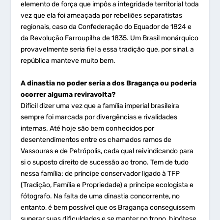
elemento de força que impôs a integridade territorial toda
vez que ela foi ameaçada por rebeliões separatistas
regionais, caso da Confederação do Equador de 1824 e
da Revolução Farroupilha de 1835. Um Brasil monárquico
provavelmente seria fiel a essa tradição que, por sinal, a
república manteve muito bem.
A dinastia no poder seria a dos Bragança ou poderia
ocorrer alguma reviravolta?
Difícil dizer uma vez que a família imperial brasileira
sempre foi marcada por divergências e rivalidades
internas. Até hoje são bem conhecidos por
desentendimentos entre os chamados ramos de
Vassouras e de Petrópolis, cada qual reivindicando para
si o suposto direito de sucessão ao trono. Tem de tudo
nessa família: de príncipe conservador ligado à TFP
(Tradição, Família e Propriedade) a príncipe ecologista e
fótografo. Na falta de uma dinastia concorrente, no
entanto, é bem possível que os Bragança conseguissem
superar suas dificuldades e se manter no trono, hipótese