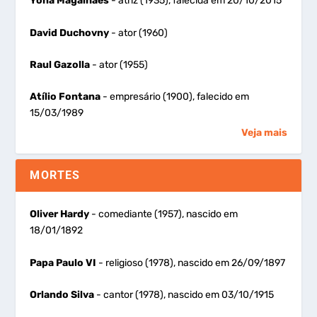
Yoná Magalhães
- atriz (1935), falecida em 20/10/2015
David Duchovny
- ator (1960)
Raul Gazolla
- ator (1955)
Atílio Fontana
- empresário (1900), falecido em
15/03/1989
Veja mais
MORTES
Oliver Hardy
- comediante (1957), nascido em
18/01/1892
Papa Paulo VI
- religioso (1978), nascido em 26/09/1897
Orlando Silva
- cantor (1978), nascido em 03/10/1915