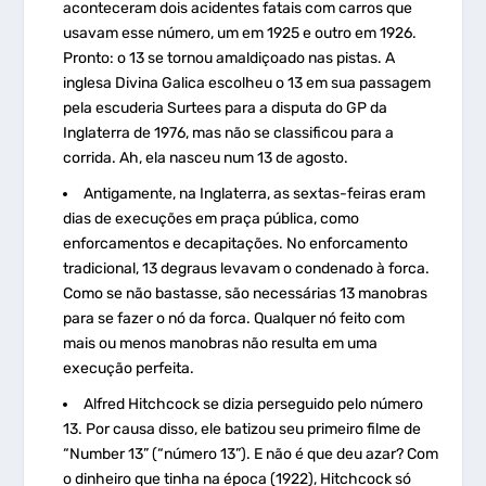
aconteceram dois acidentes fatais com carros que
usavam esse número, um em 1925 e outro em 1926.
Pronto: o 13 se tornou amaldiçoado nas pistas. A
inglesa Divina Galica escolheu o 13 em sua passagem
pela escuderia Surtees para a disputa do GP da
Inglaterra de 1976, mas não se classificou para a
corrida. Ah, ela nasceu num 13 de agosto.
Antigamente, na Inglaterra, as sextas-feiras eram
dias de execuções em praça pública, como
enforcamentos e decapitações. No enforcamento
tradicional, 13 degraus levavam o condenado à forca.
Como se não bastasse, são necessárias 13 manobras
para se fazer o nó da forca. Qualquer nó feito com
mais ou menos manobras não resulta em uma
execução perfeita.
Alfred Hitchcock se dizia perseguido pelo número
13. Por causa disso, ele batizou seu primeiro filme de
“Number 13” (“número 13”). E não é que deu azar? Com
o dinheiro que tinha na época (1922), Hitchcock só