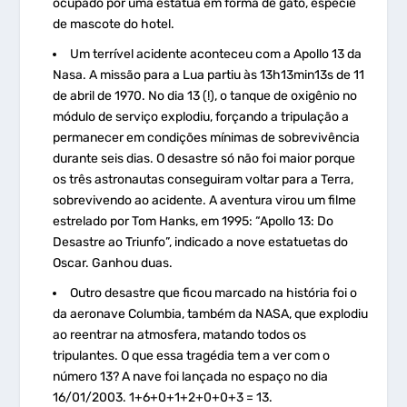
ocupado por uma estátua em forma de gato, espécie
de mascote do hotel.
Um terrível acidente aconteceu com a Apollo 13 da
Nasa. A missão para a Lua partiu às 13h13min13s de 11
de abril de 1970. No dia 13 (!), o tanque de oxigênio no
módulo de serviço explodiu, forçando a tripulação a
permanecer em condições mínimas de sobrevivência
durante seis dias. O desastre só não foi maior porque
os três astronautas conseguiram voltar para a Terra,
sobrevivendo ao acidente. A aventura virou um filme
estrelado por Tom Hanks, em 1995: “Apollo 13: Do
Desastre ao Triunfo”, indicado a nove estatuetas do
Oscar. Ganhou duas.
Outro desastre que ficou marcado na história foi o
da aeronave Columbia, também da NASA, que explodiu
ao reentrar na atmosfera, matando todos os
tripulantes. O que essa tragédia tem a ver com o
número 13? A nave foi lançada no espaço no dia
16/01/2003. 1+6+0+1+2+0+0+3 = 13.