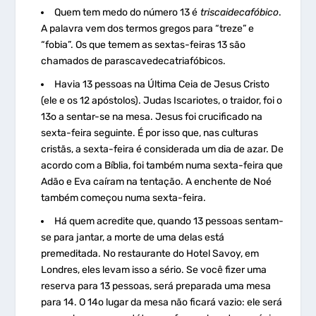
Quem tem medo do número 13 é
triscaidecafóbico
.
A palavra vem dos termos gregos para “treze” e
“fobia”. Os que temem as sextas-feiras 13 são
chamados de parascavedecatriafóbicos.
Havia 13 pessoas na Última Ceia de Jesus Cristo
(ele e os 12 apóstolos). Judas Iscariotes, o traidor, foi o
13
o
a sentar-se na mesa. Jesus foi crucificado na
sexta-feira seguinte. É por isso que, nas culturas
cristãs, a sexta-feira é considerada um dia de azar. De
acordo com a Bíblia, foi também numa sexta-feira que
Adão e Eva caíram na tentação. A enchente de Noé
também começou numa sexta-feira.
Há quem acredite que, quando 13 pessoas sentam-
se para jantar, a morte de uma delas está
premeditada. No restaurante do Hotel Savoy, em
Londres, eles levam isso a sério. Se você fizer uma
reserva para 13 pessoas, será preparada uma mesa
para 14. O 14
o
lugar da mesa não ficará vazio: ele será