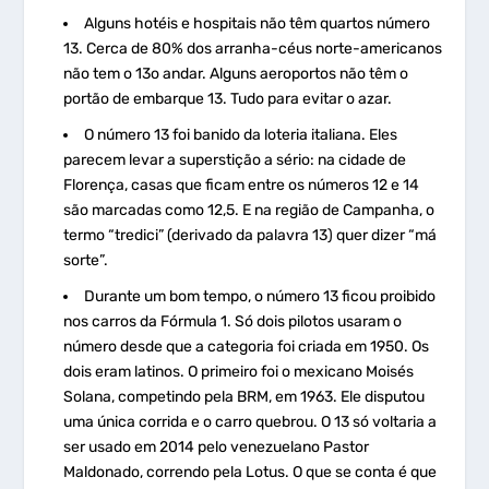
Alguns hotéis e hospitais não têm quartos número
13. Cerca de 80% dos arranha-céus norte-americanos
não tem o 13
o
andar. Alguns aeroportos não têm o
portão de embarque 13. Tudo para evitar o azar.
O número 13 foi banido da loteria italiana. Eles
parecem levar a superstição a sério: na cidade de
Florença, casas que ficam entre os números 12 e 14
são marcadas como 12,5. E na região de Campanha, o
termo “tredici” (derivado da palavra 13) quer dizer “má
sorte”.
Durante um bom tempo, o número 13 ficou proibido
nos carros da Fórmula 1. Só dois pilotos usaram o
número desde que a categoria foi criada em 1950. Os
dois eram latinos. O primeiro foi o mexicano Moisés
Solana, competindo pela BRM, em 1963. Ele disputou
uma única corrida e o carro quebrou. O 13 só voltaria a
ser usado em 2014 pelo venezuelano Pastor
Maldonado, correndo pela Lotus. O que se conta é que